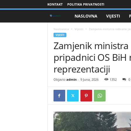
KONTAKT
POLITIKA PRIVATNOSTI
NASLOVNA
VIJESTI
B
r
Naslovnica
Vijesti
Zamjenik ministra odbrane jas
VIJESTI
Zamjenik ministra 
a
pripadnici OS BiH 
n
reprezentaciji
i
Objavio
admin
-
9 Juna, 2026
1352
0
o
c
i
B