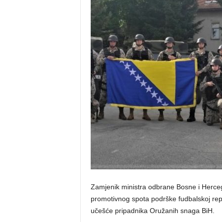
o
s
n
e
Zamjenik ministra odbrane Bosne i Herc
promotivnog spota podrške fudbalskoj repre
učešće pripadnika Oružanih snaga BiH.