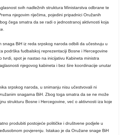
aglasnost svih nadležnih struktura Ministarstva odbrane te
rema njegovim riječima, pojedini pripadnici Oružanih
bog čega smatra da se radi o jednostranoj aktivnosti koja
ke.
h snaga BiH iz reda srpskog naroda odbili da učestvuju u
a podrška fudbalskoj reprezentaciji Bosne i Hercegovine
vrdi, spot je nastao na inicijativu Kabineta ministra
lasnosti njegovog kabineta i bez šire koordinacije unutar
ka srpskog naroda, u snimanju nisu učestvovali ni
 Oružanim snagama BiH. Zbog toga smatra da se ne može
vojnu strukturu Bosne i Hercegovine, već o aktivnosti iza koje
o produbiti postojeće političke i društvene podjele u
 međusobnom povjerenju. Istakao je da Oružane snage BiH