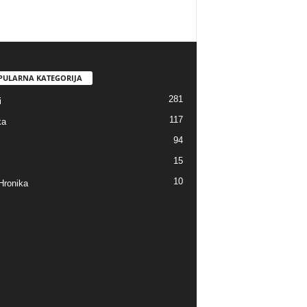
PULARNA KATEGORIJA
281
i
117
ka
94
15
10
Hronika