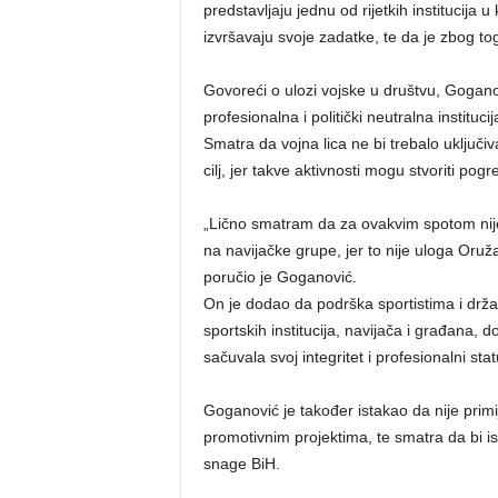
predstavljaju jednu od rijetkih institucija u
izvršavaju svoje zadatke, te da je zbog t
Govoreći o ulozi vojske u društvu, Gogan
profesionalna i politički neutralna instituc
Smatra da vojna lica ne bi trebalo uključiv
cilj, jer takve aktivnosti mogu stvoriti pog
„Lično smatram da za ovakvim spotom nije b
na navijačke grupe, jer to nije uloga Oruž
poručio je Goganović.
On je dodao da podrška sportistima i drž
sportskih institucija, navijača i građana, d
sačuvala svoj integritet i profesionalni stat
Goganović je također istakao da nije primij
promotivnim projektima, te smatra da bi ist
snage BiH.