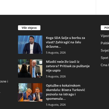
Više objava
PO
Vijest
​Koga SDA šalje u borbu za
vlast? Zahiragić na čelu
Politi
državne...
Svijet
5 Augusta, 2026
Sport
​Mladić neće živ izaći iz
Crna 
zatvora? Pritisak za puštanje
nije uspio
5 Augusta, 2026
osne i
​Optužbe o kokainskom
skandalu: Bisera Turković
.
pozvala na istragu i
spomenula...
5 Augusta, 2026