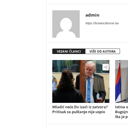
admin
https://braniocibosne.ba
VEZANI ČLANCI
VIŠE OD AUTORA
​Mladić neće živ izaći iz zatvora?
Istina 
Pritisak za puštanje nije uspio
Bugojn
šta je 