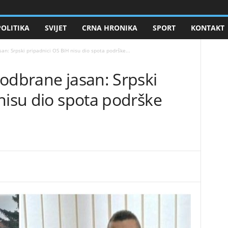
POLITIKA
SVIJET
CRNA HRONIKA
SPORT
KONTAKT
an: Srpski pripadnici OS BiH nisu dio spota podrške...
odbrane jasan: Srpski
nisu dio spota podrške