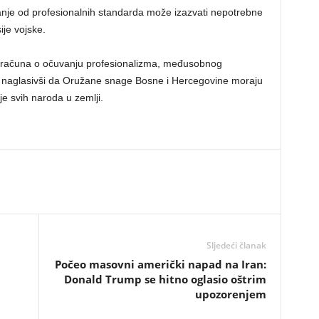
nje od profesionalnih standarda može izazvati nepotrebne
ije vojske.
 računa o očuvanju profesionalizma, međusobnog
i, naglasivši da Oružane snage Bosne i Hercegovine moraju
nje svih naroda u zemlji.
Sljedeći članak
​Počeo masovni američki napad na Iran:
Donald Trump se hitno oglasio oštrim
upozorenjem