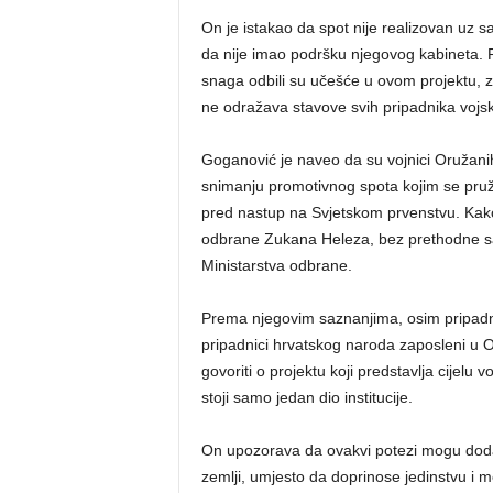
On je istakao da spot nije realizovan uz s
da nije imao podršku njegovog kabineta. P
snaga odbili su učešće u ovom projektu, z
ne odražava stavove svih pripadnika vojs
Goganović je naveo da su vojnici Oružani
snimanju promotivnog spota kojim se pruž
pred nastup na Svjetskom prvenstvu. Kako t
odbrane Zukana Heleza, bez prethodne sag
Ministarstva odbrane.
Prema njegovim saznanjima, osim pripadni
pripadnici hrvatskog naroda zaposleni u
govoriti o projektu koji predstavlja cijelu 
stoji samo jedan dio institucije.
On upozorava da ovakvi potezi mogu dodatn
zemlji, umjesto da doprinose jedinstvu i