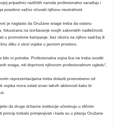
 kojoj pripadnici različitih naroda profesionalno sarađuju i
oga posebno važno očuvati njihovu neutralnost.
ović je naglasio da Oružane snage treba da ostanu
ija, fokusirana na izvršavanje svojih zakonskih nadležnosti.
ati u promotivne kampanje, bez obzira na njihov sadržaj ili
rešnu sliku o ulozi vojske u javnom prostoru.
ilo ni potrebe. Profesionalna vojna lica ne treba svoditi
anih snaga, niti doprinosi njihovom profesionalnom ugledu“,
avnim reprezentacijama treba dolaziti prvenstveno od
ok vojska mora ostati izvan takvih aktivnosti kako bi
us.
etio da druge državne institucije učestvuju u sličnim
i princip trebalo primjenjivati i kada su u pitanju Oružane