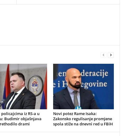
o policajcima iz RS-a u
Novi potez Rame Isaka:
u: Budimir objašnjava
Zakonsko regulisanje promjene
prethodilo drami
spola stiže na dnevni red u FBiH