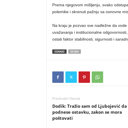
Prema njegovom mišljenju, svako odstupa
polemike i skrenuti pažnju sa osnovne mis
Na kraju je pozvao sve nadležne da vode
uvažavanja i institucionalne odgovornost
ostati faktor stabilnosti, sigurnosti i sarad
OZNAKE
OS BIH
Prethodni članak
Dodik: Tražio sam od Ljubojević da
podnese ostavku, zakon se mora
poštovati