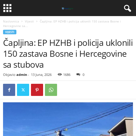
Naslovnica
Vijesti
​Čapljina: EP HZHB i policija uklonili 150 zastava Bosne i
Hercegovine sa...
VIJESTI
​Čapljina: EP HZHB i policija uklonili
150 zastava Bosne i Hercegovine
sa stubova
Objavio
admin
-
13 Juna, 2026
1686
0