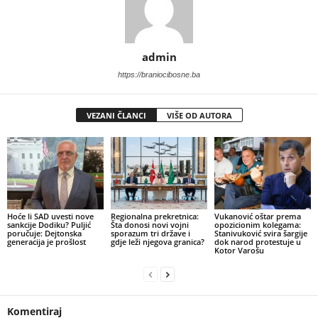
admin
https://braniocibosne.ba
VEZANI ČLANCI
VIŠE OD AUTORA
​Hoće li SAD uvesti nove
​Regionalna prekretnica:
Vukanović oštar prema
sankcije Dodiku? Puljić
Šta donosi novi vojni
opozicionim kolegama:
poručuje: Dejtonska
sporazum tri države i
Stanivuković svira šargije
generacija je prošlost
gdje leži njegova granica?
dok narod protestuje u
Kotor Varošu
Komentiraj