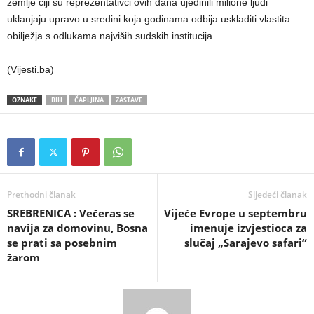
zemlje čiji su reprezentativci ovih dana ujedinili milione ljudi
uklanjaju upravo u sredini koja godinama odbija uskladiti vlastita
obilježja s odlukama najviših sudskih institucija.
(Vijesti.ba)
OZNAKE
BIH
ČAPLJINA
ZASTAVE
Prethodni članak
Sljedeći članak
SREBRENICA : Večeras se
​Vijeće Evrope u septembru
navija za domovinu, Bosna
imenuje izvjestioca za
se prati sa posebnim
slučaj „Sarajevo safari“
žarom