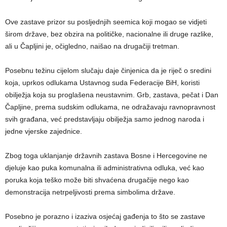
Ove zastave prizor su posljednjih seemica koji mogao se vidjeti
širom države, bez obzira na političke, nacionalne ili druge razlike,
ali u Čapljini je, očigledno, naišao na drugačiji tretman.
Posebnu težinu cijelom slučaju daje činjenica da je riječ o sredini
koja, uprkos odlukama Ustavnog suda Federacije BiH, koristi
obilježja koja su proglašena neustavnim. Grb, zastava, pečat i Dan
Čapljine, prema sudskim odlukama, ne odražavaju ravnopravnost
svih građana, već predstavljaju obilježja samo jednog naroda i
jedne vjerske zajednice.
Zbog toga uklanjanje državnih zastava Bosne i Hercegovine ne
djeluje kao puka komunalna ili administrativna odluka, već kao
poruka koja teško može biti shvaćena drugačije nego kao
demonstracija netrpeljivosti prema simbolima države.
Posebno je porazno i izaziva osjećaj gađenja to što se zastave