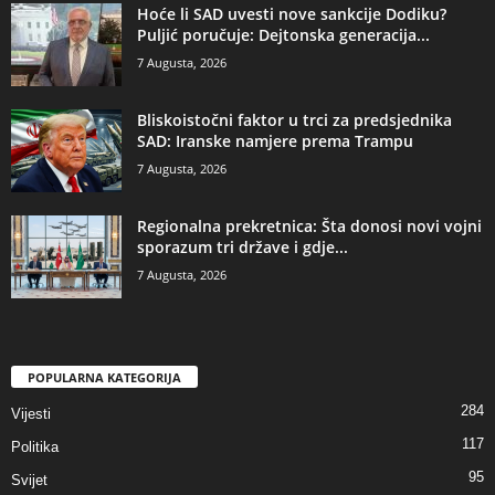
​Hoće li SAD uvesti nove sankcije Dodiku?
Puljić poručuje: Dejtonska generacija...
7 Augusta, 2026
​Bliskoistočni faktor u trci za predsjednika
SAD: Iranske namjere prema Trampu
7 Augusta, 2026
​Regionalna prekretnica: Šta donosi novi vojni
sporazum tri države i gdje...
7 Augusta, 2026
POPULARNA KATEGORIJA
284
Vijesti
117
Politika
95
Svijet