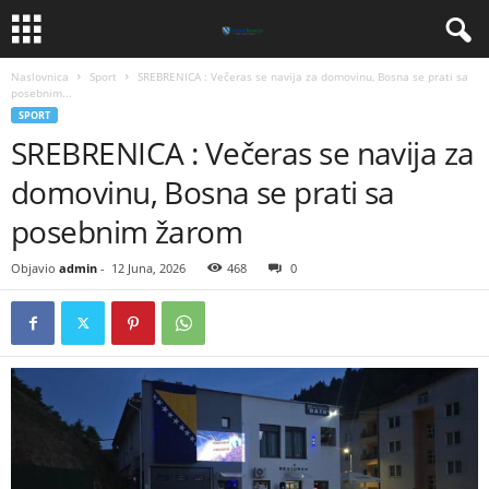
Naslovnica
Sport
SREBRENICA : Večeras se navija za domovinu, Bosna se prati sa
posebnim...
SPORT
SREBRENICA : Večeras se navija za
domovinu, Bosna se prati sa
posebnim žarom
Objavio
admin
-
12 Juna, 2026
468
0