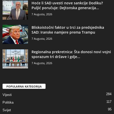
​Hoće li SAD uvesti nove sankcije Dodiku?
Puljić poručuje: Dejtonska generacija...
7 Augusta, 2026
​Bliskoistočni faktor u trci za predsjednika
SAD: Iranske namjere prema Trampu
7 Augusta, 2026
​Regionalna prekretnica: Šta donosi novi vojni
sporazum tri države i gdje...
7 Augusta, 2026
POPULARNA KATEGORIJA
284
Vijesti
117
Politika
95
Svijet