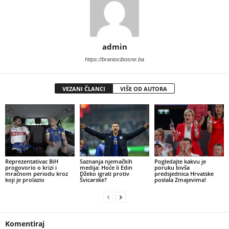
admin
https://braniocibosne.ba
VEZANI ČLANCI
VIŠE OD AUTORA
​Reprezentativac BiH
​Saznanja njemačkih
Pogledajte kakvu je
progovorio o krizi i
medija: Hoće li Edin
poruku bivša
mračnom periodu kroz
Džeko igrati protiv
predsjednica Hrvatske
koji je prolazio
Švicarske?
poslala Zmajevima!
Komentiraj