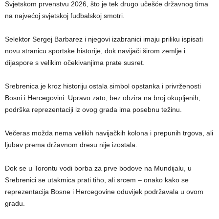
Svjetskom prvenstvu 2026, što je tek drugo učešće državnog tima
na najvećoj svjetskoj fudbalskoj smotri.
Selektor Sergej Barbarez i njegovi izabranici imaju priliku ispisati
novu stranicu sportske historije, dok navijači širom zemlje i
dijaspore s velikim očekivanjima prate susret.
Srebrenica je kroz historiju ostala simbol opstanka i privrženosti
Bosni i Hercegovini. Upravo zato, bez obzira na broj okupljenih,
podrška reprezentaciji iz ovog grada ima posebnu težinu.
Večeras možda nema velikih navijačkih kolona i prepunih trgova, ali
ljubav prema državnom dresu nije izostala.
Dok se u Torontu vodi borba za prve bodove na Mundijalu, u
Srebrenici se utakmica prati tiho, ali srcem – onako kako se
reprezentacija Bosne i Hercegovine oduvijek podržavala u ovom
gradu.