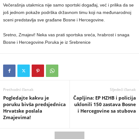
Večerašnja utakmica nije samo sportski događaj, već i prilika da se
još jednom pokaže podrška državnom timu koji na međunarodnoj
sceni predstavlja sve građane Bosne i Hercegovine.
Sretno, Zmajevi! Neka vas prati sportska sreća, hrabrost i snaga
Bosne i Hercegovine.Poruka je iz Srebrenice
Prethodni članak
Sljedeći članak
Pogledajte kakvu je
​Čapljina: EP HZHB i policija
poruku bivša predsjednica
uklonili 150 zastava Bosne
Hrvatske poslala
i Hercegovine sa stubova
Zmajevima!