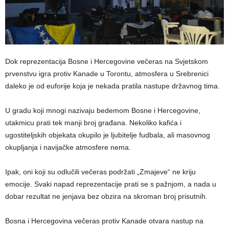
Dok reprezentacija Bosne i Hercegovine večeras na Svjetskom
prvenstvu igra protiv Kanade u Torontu, atmosfera u Srebrenici
daleko je od euforije koja je nekada pratila nastupe državnog tima.
U gradu koji mnogi nazivaju bedemom Bosne i Hercegovine,
utakmicu prati tek manji broj građana. Nekoliko kafića i
ugostiteljskih objekata okupilo je ljubitelje fudbala, ali masovnog
okupljanja i navijačke atmosfere nema.
Ipak, oni koji su odlučili večeras podržati „Zmajeve“ ne kriju
emocije. Svaki napad reprezentacije prati se s pažnjom, a nada u
dobar rezultat ne jenjava bez obzira na skroman broj prisutnih.
Bosna i Hercegovina večeras protiv Kanade otvara nastup na