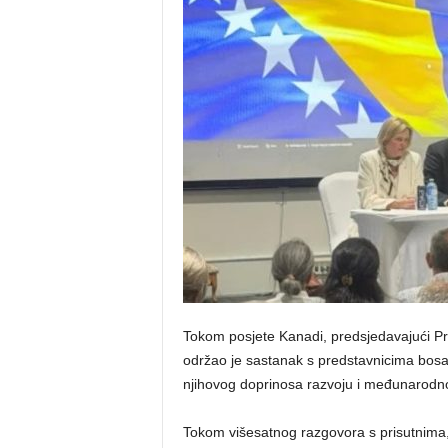
o
s
n
e
Tokom posjete Kanadi, predsjedavajući Pr
održao je sastanak s predstavnicima bos
njihovog doprinosa razvoju i međunarodnoj
Tokom višesatnog razgovora s prisutnima,