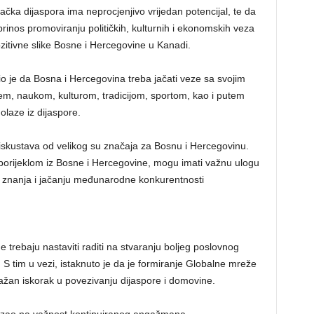
čka dijaspora ima neprocjenjivo vrijedan potencijal, te da
inos promoviranju političkih, kulturnih i ekonomskih veza
pozitivne slike Bosne i Hercegovine u Kanadi.
o je da Bosna i Hercegovina treba jačati veze sa svojim
m, naukom, kulturom, tradicijom, sportom, kao i putem
dolaze iz dijaspore.
i iskustava od velikog su značaja za Bosnu i Hercegovinu.
, porijeklom iz Bosne i Hercegovine, mogu imati važnu ulogu
u znanja i jačanju međunarodne konkurentnosti
e trebaju nastaviti raditi na stvaranju boljeg poslovnog
 S tim u vezi, istaknuto je da je formiranje Globalne mreže
važan iskorak u povezivanju dijaspore i domovine.