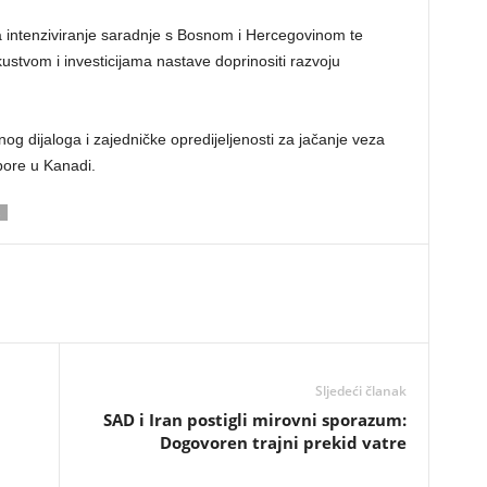
 za intenziviranje saradnje s Bosnom i Hercegovinom te
ustvom i investicijama nastave doprinositi razvoju
nog dijaloga i zajedničke opredijeljenosti za jačanje veza
pore u Kanadi.
Sljedeći članak
SAD i Iran postigli mirovni sporazum:
Dogovoren trajni prekid vatre