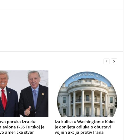
va poruka Izraelu:
​Iza kulisa u Washingtonu: Kako
 aviona F-35 Turskoj je
je donijeta odluka o obustavi
ivo američka stvar
vojnih akcija protiv Irana