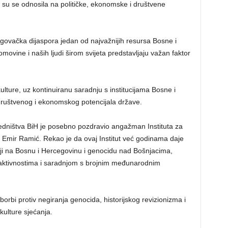
 su se odnosila na političke, ekonomske i društvene
govačka dijaspora jedan od najvažnijih resursa Bosne i
vine i naših ljudi širom svijeta predstavljaju važan faktor
 kulture, uz kontinuiranu saradnju s institucijama Bosne i
ruštvenog i ekonomskog potencijala države.
edništva BiH je posebno pozdravio angažman Instituta za
r. Emir Ramić. Rekao je da ovaj Institut već godinama daje
iji na Bosnu i Hercegovinu i genocidu nad Bošnjacima,
aktivnostima i saradnjom s brojnim međunarodnim
borbi protiv negiranja genocida, historijskog revizionizma i
 kulture sjećanja.