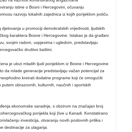
kazao na važnost kontinuiranog angažmana
ranju istine o Bosni i Hercegovini, očuvanju
nosu razvoju lokalnih zajednica iz kojih porijeklom potiču.
djelovanja u promociji demokratskih vrijednosti, ljudskih
čkog karaktera Bosne i Hercegovine. Istakao je da građani
tvu, svojim radom, uspjesima i ugledom, predstavljaju
hercegovačko društvo baštini.
a je ulozi mladih ljudi porijeklom iz Bosne i Hercegovine
a to da mlade generacije predstavljaju važan potencijal za
e neophodno kreirati dodatne programe koji će omogućiti
 putem obrazovnih, kulturnih, naučnih i sportskih
đenja ekonomske saradnje, s obzirom na značajan broj
kohercegovačkog porijekla koji žive u Kanadi. Konstatirano
ivlačenju investicija, otvaranju novih poslovnih prilika i
e destinacije za ulaganja.