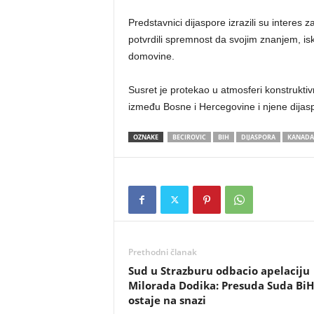
Predstavnici dijaspore izrazili su interes
potvrdili spremnost da svojim znanjem, isk
domovine.
Susret je protekao u atmosferi konstruktiv
između Bosne i Hercegovine i njene dijas
OZNAKE
BECIROVIC
BIH
DIJASPORA
KANADA
Prethodni članak
Sud u Strazburu odbacio apelaciju
Milorada Dodika: Presuda Suda BiH
ostaje na snazi