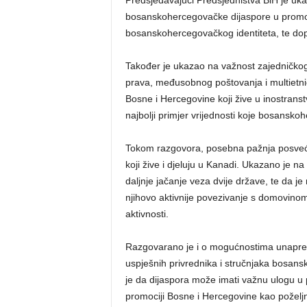
Predsjedavajući Predsjedništva BiH je u
bosanskohercegovačke dijaspore u promovi
bosanskohercegovačkog identiteta, te dopri
Također je ukazao na važnost zajedničkog 
prava, međusobnog poštovanja i multietni
Bosne i Hercegovine koji žive u inostrans
najbolji primjer vrijednosti koje bosansko
Tokom razgovora, posebna pažnja posvećen
koji žive i djeluju u Kanadi. Ukazano je n
daljnje jačanje veza dvije države, te da j
njihovo aktivnije povezivanje s domovinom
aktivnosti.
Razgovarano je i o mogućnostima unapre
uspješnih privrednika i stručnjaka bosans
je da dijaspora može imati važnu ulogu u pr
promociji Bosne i Hercegovine kao poželjn