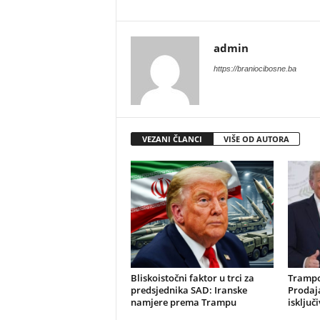
admin
https://braniocibosne.ba
VEZANI ČLANCI
VIŠE OD AUTORA
​Bliskoistočni faktor u trci za
Trampo
predsjednika SAD: Iranske
Prodaja
namjere prema Trampu
isključ