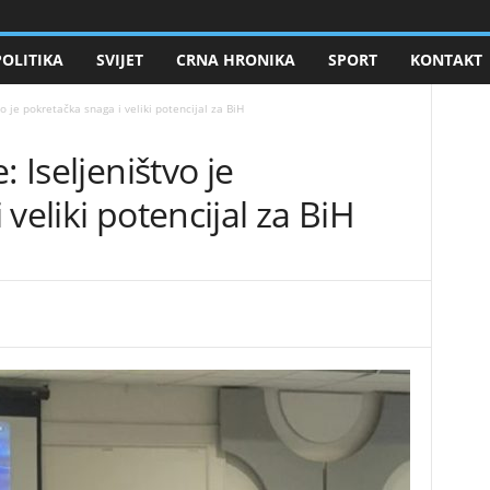
POLITIKA
SVIJET
CRNA HRONIKA
SPORT
KONTAKT
vo je pokretačka snaga i veliki potencijal za BiH
: Iseljeništvo je
veliki potencijal za BiH