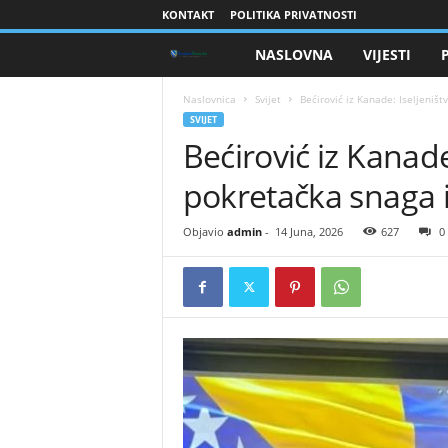
KONTAKT
POLITIKA PRIVATNOSTI
NASLOVNA
VIJESTI
B
r
Naslovnica
Svijet
​Bećirović iz Kanade: Iseljeništ
SVIJET
​Bećirović iz Kanade
a
pokretačka snaga i 
n
i
Objavio
admin
-
14 Juna, 2026
627
0
o
c
i
B