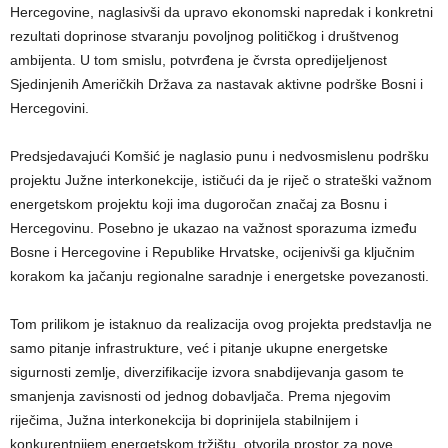
Hercegovine, naglasivši da upravo ekonomski napredak i konkretni
rezultati doprinose stvaranju povoljnog političkog i društvenog
ambijenta. U tom smislu, potvrđena je čvrsta opredijeljenost
Sjedinjenih Američkih Država za nastavak aktivne podrške Bosni i
Hercegovini.
Predsjedavajući Komšić je naglasio punu i nedvosmislenu podršku
projektu Južne interkonekcije, ističući da je riječ o strateški važnom
energetskom projektu koji ima dugoročan značaj za Bosnu i
Hercegovinu. Posebno je ukazao na važnost sporazuma između
Bosne i Hercegovine i Republike Hrvatske, ocijenivši ga ključnim
korakom ka jačanju regionalne saradnje i energetske povezanosti.
Tom prilikom je istaknuo da realizacija ovog projekta predstavlja ne
samo pitanje infrastrukture, već i pitanje ukupne energetske
sigurnosti zemlje, diverzifikacije izvora snabdijevanja gasom te
smanjenja zavisnosti od jednog dobavljača. Prema njegovim
riječima, Južna interkonekcija bi doprinijela stabilnijem i
konkurentnijem energetskom tržištu, otvorila prostor za nove