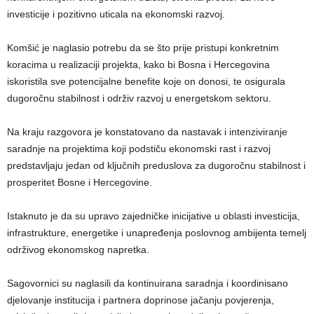
investicije i pozitivno uticala na ekonomski razvoj.
Komšić je naglasio potrebu da se što prije pristupi konkretnim
koracima u realizaciji projekta, kako bi Bosna i Hercegovina
iskoristila sve potencijalne benefite koje on donosi, te osigurala
dugoročnu stabilnost i održiv razvoj u energetskom sektoru.
Na kraju razgovora je konstatovano da nastavak i intenziviranje
saradnje na projektima koji podstiču ekonomski rast i razvoj
predstavljaju jedan od ključnih preduslova za dugoročnu stabilnost i
prosperitet Bosne i Hercegovine.
Istaknuto je da su upravo zajedničke inicijative u oblasti investicija,
infrastrukture, energetike i unapređenja poslovnog ambijenta temelj
održivog ekonomskog napretka.
Sagovornici su naglasili da kontinuirana saradnja i koordinisano
djelovanje institucija i partnera doprinose jačanju povjerenja,