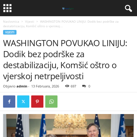
Naslovnica
Vijesti
WASHINGTON POVUKAO LINIJU: Dodik bez podrške za
destabilizaciju, Komšić oštro o vjerskoj...
VIJESTI
WASHINGTON POVUKAO LINIJU:
Dodik bez podrške za
destabilizaciju, Komšić oštro o
vjerskoj netrpeljivosti
Objavio
admin
-
13 Februara, 2026
697
0