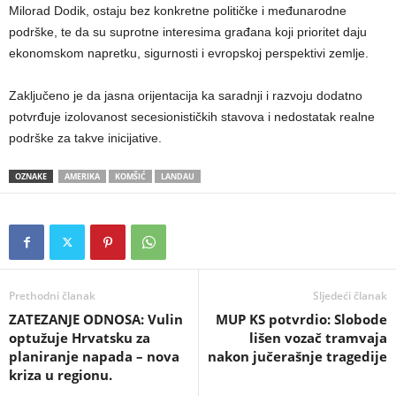
Milorad Dodik, ostaju bez konkretne političke i međunarodne
podrške, te da su suprotne interesima građana koji prioritet daju
ekonomskom napretku, sigurnosti i evropskoj perspektivi zemlje.
Zaključeno je da jasna orijentacija ka saradnji i razvoju dodatno
potvrđuje izolovanost secesionističkih stavova i nedostatak realne
podrške za takve inicijative.
OZNAKE
AMERIKA
KOMŠIĆ
LANDAU
Prethodni članak
Sljedeći članak
​ZATEZANJE ODNOSA: Vulin
MUP KS potvrdio: Slobode
optužuje Hrvatsku za
lišen vozač tramvaja
planiranje napada – nova
nakon jučerašnje tragedije
kriza u regionu.