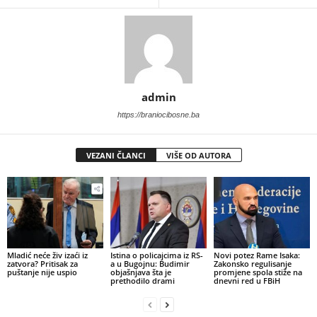
admin
https://braniocibosne.ba
VEZANI ČLANCI
VIŠE OD AUTORA
​Mladić neće živ izaći iz
Istina o policajcima iz RS-
Novi potez Rame Isaka:
zatvora? Pritisak za
a u Bugojnu: Budimir
Zakonsko regulisanje
puštanje nije uspio
objašnjava šta je
promjene spola stiže na
prethodilo drami
dnevni red u FBiH