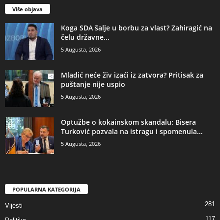
Više objava
​Koga SDA šalje u borbu za vlast? Zahiragić na
čelu državne...
5 Augusta, 2026
​Mladić neće živ izaći iz zatvora? Pritisak za
puštanje nije uspio
5 Augusta, 2026
​Optužbe o kokainskom skandalu: Bisera
Turković pozvala na istragu i spomenula...
5 Augusta, 2026
POPULARNA KATEGORIJA
281
Vijesti
117