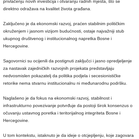
privlačenju novih investicija i otvaranju radnih mjesta, što se
direktno odražava na kvalitet života građana.
Zaključeno je da ekonomski razvoj, praćen stabilnim političkim
okruženjem i jasnom vizijom budućnosti, ostaje najvažniji stub
ukupnog društvenog i institucionalnog napretka Bosne i
Hercegovine.
Sagovornici su ocijenili da postignuti zaključci i jasno opredjeljenje
za nastavak zajedničkih razvojnih projekata predstavljaju
nedvosmislen pokazatelj da politika podjela i secesionističke
retorike nema stvarnu institucionalnu ni međunarodnu podršku.
Naglašeno je da fokus na ekonomski razvoj, stabilnost i
infrastrukturno povezivanje potvrđuje da postoji širok konsenzus o
očuvanju ustavnog poretka i teritorijalnog integriteta Bosne i
Hercegovine.
U tom kontekstu, istaknuto je da ideje o otcjepljenju, koje zagovara