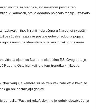
ema snimcima sa sjednice, s osmijehom posmatrao
ijao Vukanoviću, što je dodatno pojačalo tenzije i izazvalo
a nastavak njihovih ranijih obračuna u Narodnoj skupštini
užbe i žustre rasprave postale gotovo redovna pojava.
pažnju javnosti na atmosferu u najvišem zakonodavnom
anovića sa sjednica Narodne skupštine RS. Ovog puta je
eč Radanu Ostojiću, koji je u tom trenutku kritikovao
 izbacivanju, a kamere su na trenutak zabilježile kako se
dok ga oni nastavljaju ganjati.
 ponavlja “Pusti mi ruku”, dok mu je radnik obezbjeđenja