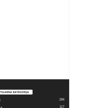
PULARNA KATEGORIJA
284
i
117
ka