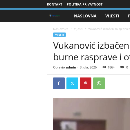
KONTAKT
POLITIKA PRIVATNOSTI
NASLOVNA
VIJESTI
B
r
Naslovnica
Vijesti
Vukanović izbačen sa sjednic
VIJESTI
Vukanović izbačen
a
burne rasprave i 
n
i
Objavio
admin
-
8 Jula, 2026
1864
0
o
c
i
B