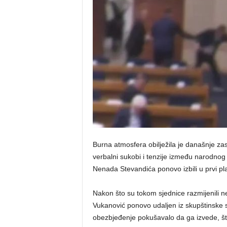
o
s
n
e
Burna atmosfera obilježila je današnje z
verbalni sukobi i tenzije između narodno
Nenada Stevandića ponovo izbili u prvi pl
Nakon što su tokom sjednice razmijenili neko
Vukanović ponovo udaljen iz skupštinske s
obezbjeđenje pokušavalo da ga izvede, što