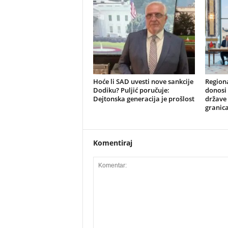
​Hoće li SAD uvesti nove sankcije
​Region
Dodiku? Puljić poručuje:
donosi 
Dejtonska generacija je prošlost
države 
granic
Komentiraj