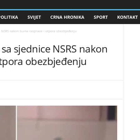
POLITIKA
SVIJET
CRNA HRONIKA
SPORT
KONTAKT
e NSRS nakon burne rasprave i otpora obezbjeđenju
 sa sjednice NSRS nakon
otpora obezbjeđenju