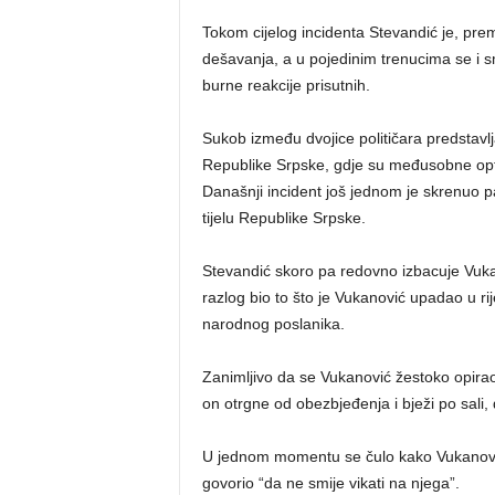
Tokom cijelog incidenta Stevandić je, pr
dešavanja, a u pojedinim trenucima se i sm
burne reakcije prisutnih.
Sukob između dvojice političara predstavlj
Republike Srpske, gdje su međusobne opt
Današnji incident još jednom je skrenuo 
tijelu Republike Srpske.
Stevandić skoro pa redovno izbacuje Vuk
razlog bio to što je Vukanović upadao u rij
narodnog poslanika.
Zanimljivo da se Vukanović žestoko opirao
on otrgne od obezbjeđenja i bježi po sali, 
U jednom momentu se čulo kako Vukanović
govorio “da ne smije vikati na njega”.