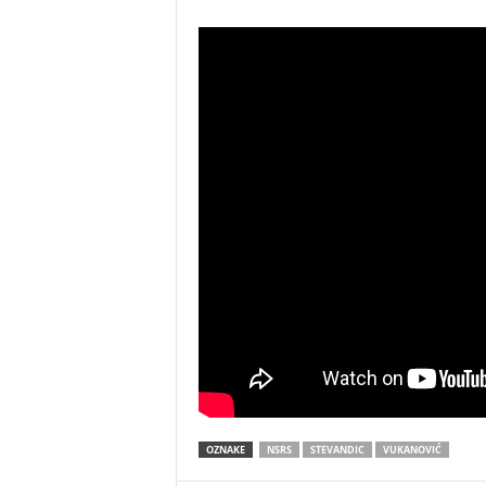
OZNAKE
NSRS
STEVANDIC
VUKANOVIĆ