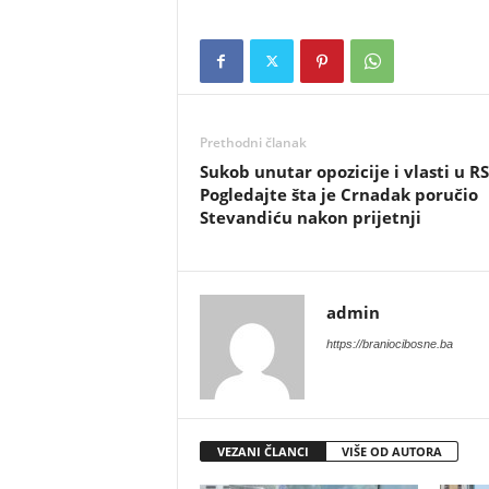
Prethodni članak
​Sukob unutar opozicije i vlasti u RS
Pogledajte šta je Crnadak poručio
Stevandiću nakon prijetnji
admin
https://braniocibosne.ba
VEZANI ČLANCI
VIŠE OD AUTORA