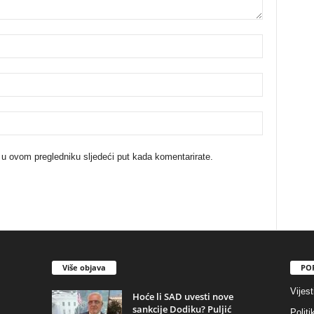
 u ovom pregledniku sljedeći put kada komentarirate.
Više objava
PO
Vijest
​Hoće li SAD uvesti nove
sankcije Dodiku? Puljić
Politi