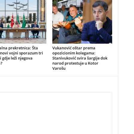
alna prekretnica: Šta
Vukanović oštar prema
novi vojni sporazum tri
opozicionim kolegama:
i gdje leži njegova
Stanivuković svira šargije dok
a?
narod protestuje u Kotor
Varošu