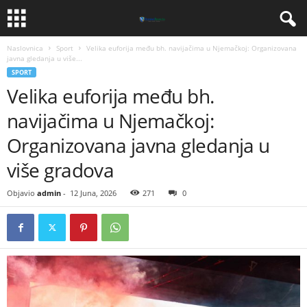
Naslovnica
Sport
Velika euforija među bh. navijačima u Njemačkoj: Organizovana
javna gledanja u više...
SPORT
Velika euforija među bh.
navijačima u Njemačkoj:
Organizovana javna gledanja u
više gradova
Objavio
admin
-
12 Juna, 2026
271
0