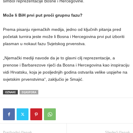
simbol reprezentacije Bosne i Hercegovine.
Može li BiH prvi put proći grupnu fazu?
Prema pisanju njemačkih medija, jedno od ključnih pitanja pred
početak turnira jeste može li Bosna i Hercegovina prvi put izboriti
plasman u nokaut fazu Svjetskog prvenstva.
„Njemački mediji navode da je to glavni cilj reprezentacije, a
prenose i Barbarezove riječi da Bosna i Hercegovina kao inspiraciju
vidi Hrvatsku, koja je posljednjih godina ostvarila velike uspjehe na
svjetskim prvenstvima“, zaključio je Smajić.
OZNAKE
DIJASPORA
Prethodni članak
Sljedeći članak