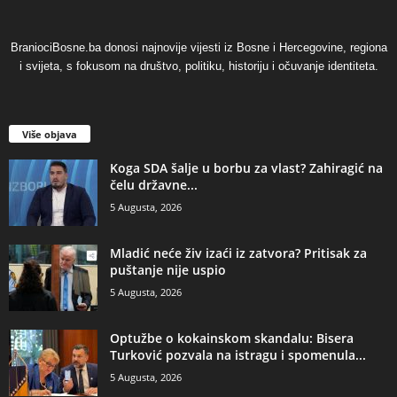
BraniociBosne.ba donosi najnovije vijesti iz Bosne i Hercegovine, regiona
i svijeta, s fokusom na društvo, politiku, historiju i očuvanje identiteta.
Više objava
​Koga SDA šalje u borbu za vlast? Zahiragić na
čelu državne...
5 Augusta, 2026
​Mladić neće živ izaći iz zatvora? Pritisak za
puštanje nije uspio
5 Augusta, 2026
​Optužbe o kokainskom skandalu: Bisera
Turković pozvala na istragu i spomenula...
5 Augusta, 2026