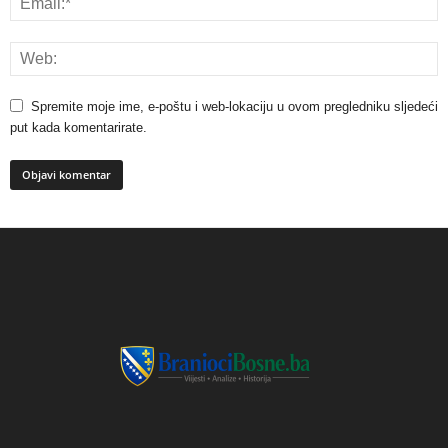
Spremite moje ime, e-poštu i web-lokaciju u ovom pregledniku sljedeći
put kada komentarirate.