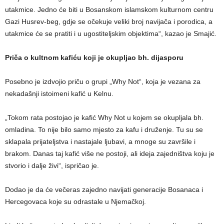
utakmice. Jedno će biti u Bosanskom islamskom kulturnom centru
Gazi Husrev-beg, gdje se očekuje veliki broj navijača i porodica, a
utakmice će se pratiti i u ugostiteljskim objektima“, kazao je Smajić.
Priča o kultnom kafiću koji je okupljao bh. dijasporu
Posebno je izdvojio priču o grupi „Why Not“, koja je vezana za
nekadašnji istoimeni kafić u Kelnu.
„Tokom rata postojao je kafić Why Not u kojem se okupljala bh.
omladina. To nije bilo samo mjesto za kafu i druženje. Tu su se
sklapala prijateljstva i nastajale ljubavi, a mnoge su završile i
brakom. Danas taj kafić više ne postoji, ali ideja zajedništva koju je
stvorio i dalje živi“, ispričao je.
Dodao je da će večeras zajedno navijati generacije Bosanaca i
Hercegovaca koje su odrastale u Njemačkoj.