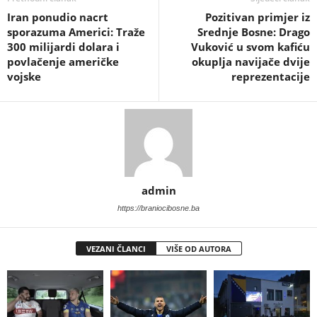
Iran ponudio nacrt
Pozitivan primjer iz
sporazuma Americi: Traže
Srednje Bosne: Drago
300 milijardi dolara i
Vuković u svom kafiću
povlačenje američke
okuplja navijače dvije
vojske
reprezentacije
admin
https://braniocibosne.ba
VEZANI ČLANCI
VIŠE OD AUTORA