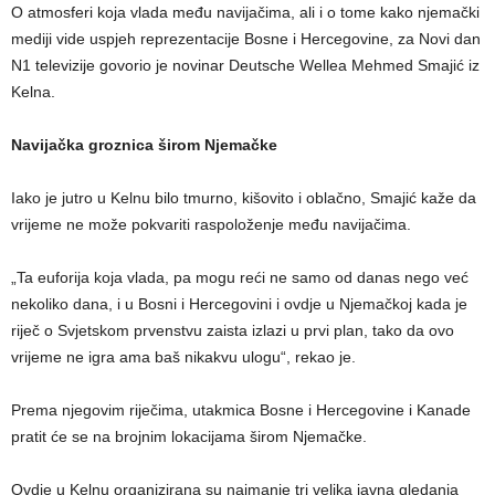
O atmosferi koja vlada među navijačima, ali i o tome kako njemački
mediji vide uspjeh reprezentacije Bosne i Hercegovine, za Novi dan
N1 televizije govorio je novinar Deutsche Wellea Mehmed Smajić iz
Kelna.
Navijačka groznica širom Njemačke
Iako je jutro u Kelnu bilo tmurno, kišovito i oblačno, Smajić kaže da
vrijeme ne može pokvariti raspoloženje među navijačima.
„Ta euforija koja vlada, pa mogu reći ne samo od danas nego već
nekoliko dana, i u Bosni i Hercegovini i ovdje u Njemačkoj kada je
riječ o Svjetskom prvenstvu zaista izlazi u prvi plan, tako da ovo
vrijeme ne igra ama baš nikakvu ulogu“, rekao je.
Prema njegovim riječima, utakmica Bosne i Hercegovine i Kanade
pratit će se na brojnim lokacijama širom Njemačke.
Ovdje u Kelnu organizirana su najmanje tri velika javna gledanja