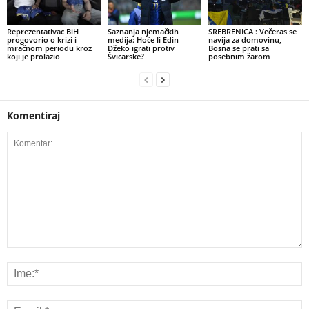
​Reprezentativac BiH
​Saznanja njemačkih
SREBRENICA : Večeras se
progovorio o krizi i
medija: Hoće li Edin
navija za domovinu,
mračnom periodu kroz
Džeko igrati protiv
Bosna se prati sa
koji je prolazio
Švicarske?
posebnim žarom
Komentiraj