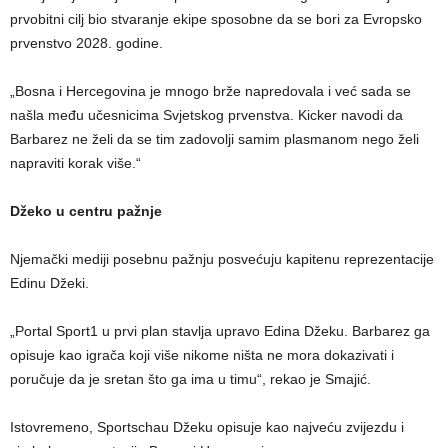
prvobitni cilj bio stvaranje ekipe sposobne da se bori za Evropsko
prvenstvo 2028. godine.
„Bosna i Hercegovina je mnogo brže napredovala i već sada se
našla među učesnicima Svjetskog prvenstva. Kicker navodi da
Barbarez ne želi da se tim zadovolji samim plasmanom nego želi
napraviti korak više.“
Džeko u centru pažnje
Njemački mediji posebnu pažnju posvećuju kapitenu reprezentacije
Edinu Džeki.
„Portal Sport1 u prvi plan stavlja upravo Edina Džeku. Barbarez ga
opisuje kao igrača koji više nikome ništa ne mora dokazivati i
poručuje da je sretan što ga ima u timu“, rekao je Smajić.
Istovremeno, Sportschau Džeku opisuje kao najveću zvijezdu i