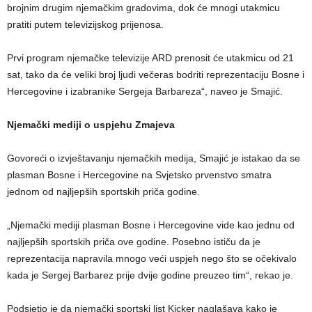
brojnim drugim njemačkim gradovima, dok će mnogi utakmicu
pratiti putem televizijskog prijenosa.
Prvi program njemačke televizije ARD prenosit će utakmicu od 21
sat, tako da će veliki broj ljudi večeras bodriti reprezentaciju Bosne i
Hercegovine i izabranike Sergeja Barbareza“, naveo je Smajić.
Njemački mediji o uspjehu Zmajeva
Govoreći o izvještavanju njemačkih medija, Smajić je istakao da se
plasman Bosne i Hercegovine na Svjetsko prvenstvo smatra
jednom od najljepših sportskih priča godine.
„Njemački mediji plasman Bosne i Hercegovine vide kao jednu od
najljepših sportskih priča ove godine. Posebno ističu da je
reprezentacija napravila mnogo veći uspjeh nego što se očekivalo
kada je Sergej Barbarez prije dvije godine preuzeo tim“, rekao je.
Podsjetio je da njemački sportski list Kicker naglašava kako je