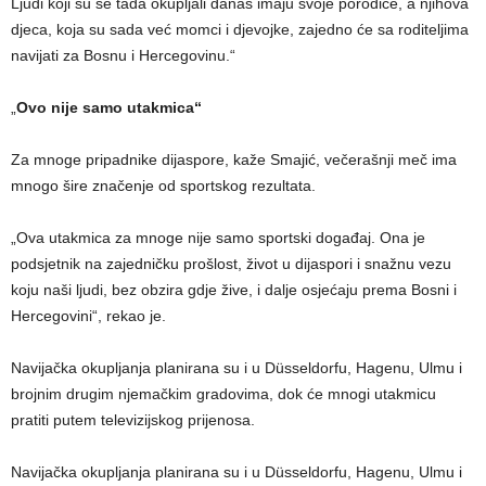
Ljudi koji su se tada okupljali danas imaju svoje porodice, a njihova
djeca, koja su sada već momci i djevojke, zajedno će sa roditeljima
navijati za Bosnu i Hercegovinu.“
„
Ovo nije samo utakmica“
Za mnoge pripadnike dijaspore, kaže Smajić, večerašnji meč ima
mnogo šire značenje od sportskog rezultata.
„Ova utakmica za mnoge nije samo sportski događaj. Ona je
podsjetnik na zajedničku prošlost, život u dijaspori i snažnu vezu
koju naši ljudi, bez obzira gdje žive, i dalje osjećaju prema Bosni i
Hercegovini“, rekao je.
Navijačka okupljanja planirana su i u Düsseldorfu, Hagenu, Ulmu i
brojnim drugim njemačkim gradovima, dok će mnogi utakmicu
pratiti putem televizijskog prijenosa.
Navijačka okupljanja planirana su i u Düsseldorfu, Hagenu, Ulmu i