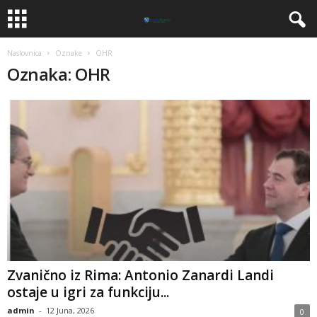
Naslovnica
Oznake
OHR
Oznaka: OHR
Zvanično iz Rima: Antonio Zanardi Landi
ostaje u igri za funkciju...
admin
-
12 Juna, 2026
0