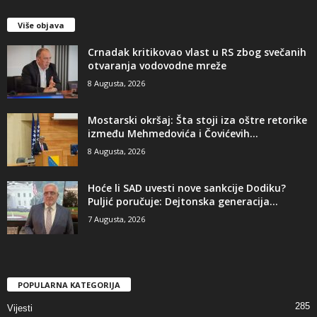
Više objava
​Crnadak kritikovao vlast u RS zbog svečanih
otvaranja vodovodne mreže
8 Augusta, 2026
Mostarski okršaj: Šta stoji iza oštre retorike
između Mehmedovića i Čovićevih...
8 Augusta, 2026
​Hoće li SAD uvesti nove sankcije Dodiku?
Puljić poručuje: Dejtonska generacija...
7 Augusta, 2026
POPULARNA KATEGORIJA
285
Vijesti