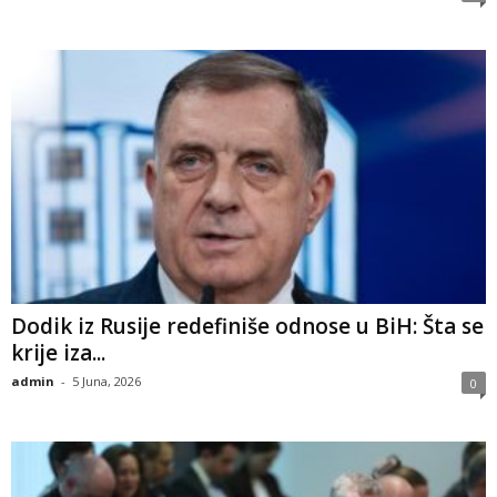
​Dodik iz Rusije redefiniše odnose u BiH: Šta se
krije iza...
admin
-
5 Juna, 2026
0