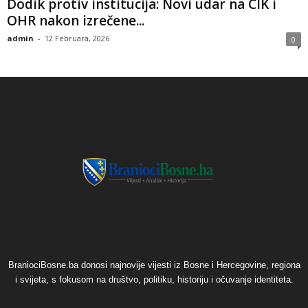
​Dodik protiv institucija: Novi udar na CIK i
OHR nakon izrečene...
admin
-
12 Februara, 2026
0
BraniociBosne.ba donosi najnovije vijesti iz Bosne i Hercegovine, regiona
i svijeta, s fokusom na društvo, politiku, historiju i očuvanje identiteta.