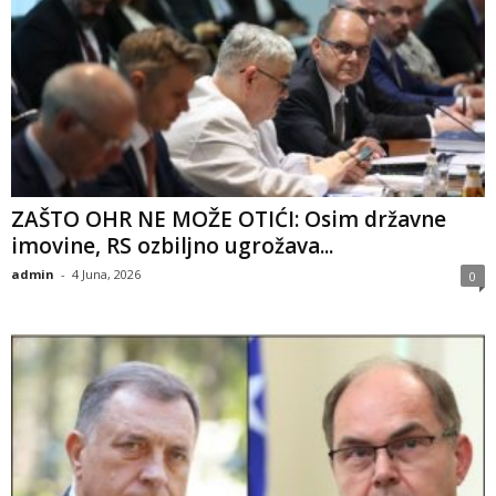
ZAŠTO OHR NE MOŽE OTIĆI: Osim državne
imovine, RS ozbiljno ugrožava...
admin
-
4 Juna, 2026
0