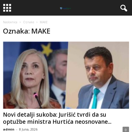
Naslovnica
Oznake
MAKE
Oznaka: MAKE
​Novi detalji sukoba: Jurišić tvrdi da su
optužbe ministra Hurtića neosnovane...
admin
-
8 Juna, 2026
0