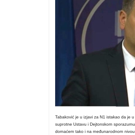
o
s
n
e
Tabaković je u izjavi za N1 istakao da je
suprotne Ustavu i Dejtonskom sporazumu,
domaćem tako i na međunarodnom nivou, k