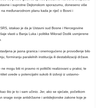
eustavne i suprotne Dejtonskom sporazumu, doneseno više
i na međunarodnom planu kada je riječ o Bosni i
 NSRS, istakao je da je Ustavni sud Bosne i Hercegovine
je vlasti u Banja Luka i politike Milorad Dodik usmjerene
a.
avljena je jasna granica i onemogućeno je provođenje bilo
ju, formiranju paralelnih institucija ili destabilizaciji države.
 ne mogu biti ni pravno ni politički realizovani u praksi, te
itet uvede u potencijalni sukob ili izdvoji iz ustavno-
 kao što je to i sam učinio. Jer, ako se sjećate, početkom
n snage svoje antidržavne i antidejtonske zakone koje je