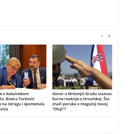
be o kokainskom
​Govor u Mrkonjić Gradu izazvao
u: Bisera Turković
burne reakcije u Hrvatskoj: Šta
 na istragu i spomenula
znači poruka o mogućoj novoj
vića
“Oluji”?