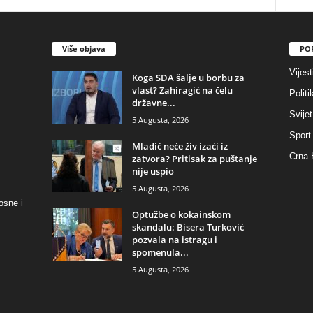
Više objava
PO
Vijest
​Koga SDA šalje u borbu za
vlast? Zahiragić na čelu
Politi
državne...
Svijet
5 Augusta, 2026
Sport
​Mladić neće živ izaći iz
Crna 
zatvora? Pritisak za puštanje
nije uspio
5 Augusta, 2026
osne i
​Optužbe o kokainskom
skandalu: Bisera Turković
.
pozvala na istragu i
spomenula...
5 Augusta, 2026