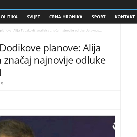
POLITIKA
SVIJET
CRNA HRONIKA
SPORT
KONTAKT
planove: Alija Tabaković analizira značaj najnovije odluke Ustavnog...
 Dodikove planove: Alija
a značaj najnovije odluke
H
0