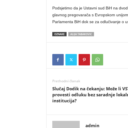
Podsjetimo da je Ustavni sud BiH na dvod
glavnog pregovarača s Evropskom unijom
Parlamenta BiH dok se za odlučivanje o us
OZNAKE
ALIJA TABAKOVIC
Prethodni članak
Slučaj Dodik na čekanju: Može li V
provesti odluku bez saradnje lokal
institucija?
admin