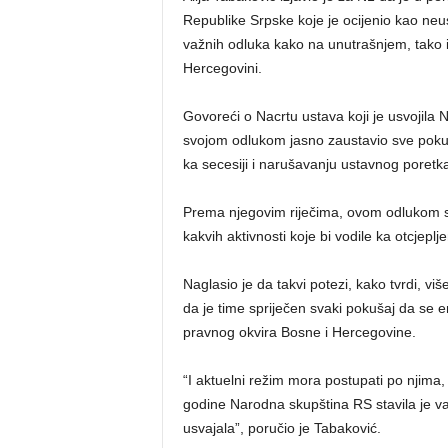
Republike Srpske koje je ocijenio kao n
važnih odluka kako na unutrašnjem, tako 
Hercegovini.
Govoreći o Nacrtu ustava koji je usvojila
svojom odlukom jasno zaustavio sve pokuša
ka secesiji i narušavanju ustavnog poretk
Prema njegovim riječima, ovom odlukom st
kakvih aktivnosti koje bi vodile ka otcjepljen
Naglasio je da takvi potezi, kako tvrdi, više
da je time spriječen svaki pokušaj da se ent
pravnog okvira Bosne i Hercegovine.
“I aktuelni režim mora postupati po njima,
godine Narodna skupština RS stavila je va
usvajala”, poručio je Tabaković.