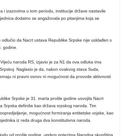
a i izazovima u tom periodu, institucije države nastavile
jednica dodatno se angažovala po pitanjima koja se
 odlučio da Nacrt ustava Republike Srpske nije usklađen s
. godine.
 Vijeću naroda RS, izjavio je za N1 da ova odluka ima
i Srpskoj. Naglasio je da, nakon ovakvog stava Suda,
nemaju ni pravni osnov ni mogućnost da provode aktivnosti
like Srpske je 31. marta prošle godine usvojila Nacrt
ka Srpska definiše kao država srpskog naroda. Tim
predjeljenje, mogućnost formiranja entitetske vojske, kao
dsjednika iz reda druga dva konstitutivna naroda.
periodu od prošle godine, uprkos potezima Narodna skupština