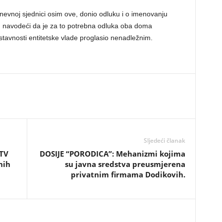
nevnoj sjednici osim ove, donio odluku i o imenovanju
 navodeći da je za to potrebna odluka oba doma
tavnosti entitetske vlade proglasio nenadležnim.
Sljedeći članak
STV
DOSIJE “PORODICA”: Mehanizmi kojima
nih
su javna sredstva preusmjerena
privatnim firmama Dodikovih.