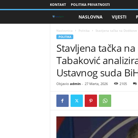
KONTAKT
POLITIKA PRIVATNOSTI
NASLOVNA
VIJESTI
B
r
Naslovnica
Politika
Stavljena tačka na Dodikove 
POLITIKA
Stavljena tačka na
a
Tabaković analizir
n
Ustavnog suda Bi
i
Objavio
admin
-
27 Marta, 2026
2105
o
c
i
B