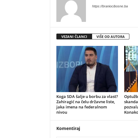
https://braniocibosne.ba
VEZANI ČLANCI
VIŠE OD AUTORA
​Koga SDA šalje u borbu za vlast?
​Optuž
Zahiragić na čelu državne liste,
skandal
jaka imena na federalnom
pozvala
nivou
Konako
Komentiraj