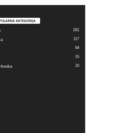
PULARNA KATEGORIJA
281
i
117
ka
94
15
10
Hronika