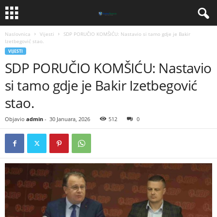
Naslovnica
Vijesti
SDP PORUČIO KOMŠIĆU: Nastavio si tamo gdje je Bakir
Izetbegović stao.
VIJESTI
SDP PORUČIO KOMŠIĆU: Nastavio
si tamo gdje je Bakir Izetbegović
stao.
Objavio
admin
-
30 Januara, 2026
512
0