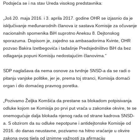
Podsjeća se i na stav Ureda visokog predstavnika:
„Još 20. maja 2016. i 3. aprila 2017. godine OHR se izjasnio da je
isključivanje međunarodnih članova iz sastava Komisije za očuvanje
nacionalnih spomenika BiH suprotno Aneksu 8. Dejtonskog
sporazuma. Dopisom je, zajedno sa ambasadorima Kvinte, OHR
pozvao Bakira Izetbegovića i tadašnje Predsjedništvo BiH da bez
odlaganja popuni Komisiju nedostajućim članovima.“
SDP naglašava da nema osnove za tvrdnje SNSD-a da se radi o
pitanju vanjske politike, jer je, prema toj stranci, Komisija domaći
organ i dio domaćeg pravnog poretka.
„Pozivamo Željka Komšića da prestane sa blokadom potpisivanja
odluke kojom se Komisija po prvi put vraća u zakonske okvire, te se
onemogućuje dalja blokada njenog rada od strane kadrova SNSD-
a. S obzirom da su odluke nepotpune i antidejtonske Komisije od
2016. do danas neustavne, pozivamo na hitno vraćanje u okvire
zakona ovog tijela od iznimne važnosti za afirmaciju