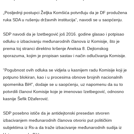
„Posljednji postupci Željka Komšića potvrđuju da je DF produžena
ruka SDA u rušenju državnih institucija“, navodi se u saopćenju.
SDP navodi da je Izetbegović još 2016. godine glasao i potpisao
odluku o izbacivanju međunarodnih članova iz Komisije, što je
prema toj stranci direktno kršenje Aneksa 8. Dejtonskog
sporazuma, kojim je propisan sastav i način odlučivanja Komisije.
“Pogubnost ovih odluka se vidjela u kasnijem radu Komisije koji je
potpuno blokiran, kao i u procesima obnove brojnih nacionalnih
spomenika BiH“, dodaje se u saopćenju, uz napomenu da su to
potvrdili članovi Komisije koje je imenovao Izetbegović, odnosno
kasnije Šefik Džaferović.
SDP posebno ističe da je antidejtonski presedan stvoren
izbacivanjem međunarodnih članova otvorio put političkim
subjektima iz Rs-a da traže izbacivanje međunarodnih sudija iz