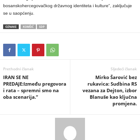
bosanskohercegovačkog državnog identiteta i kulture“, zaključuje
se u saopćenju.
OZNAKE
KOMŠIĆ
SDP
Prethodni članak
Sljedeći članak
IRAN SE NE
​Mirko Šarović bez
PREDAJE:Između pregovora
rukavica: Sudbina RS
i rata – spremni smo na
vezana za Dejton, izbor
oba scenarija.”
Blanuše kao ključna
promjena.