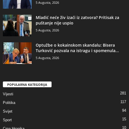
5 Augusta, 2026
​Mladić neće živ izaći iz zatvora? Pritisak za
puštanje nije uspio
5 Augusta, 2026
​Optužbe o kokainskom skandalu: Bisera
Turković pozvala na istragu i spomenula...
5 Augusta, 2026
POPULARNA KATEGORIJA
281
Vijesti
117
Politika
94
Svijet
15
Sport
10
Crna Hronika