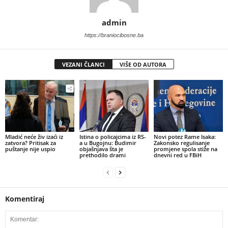
admin
https://braniocibosne.ba
VEZANI ČLANCI
VIŠE OD AUTORA
​Mladić neće živ izaći iz
Istina o policajcima iz RS-
Novi potez Rame Isaka:
zatvora? Pritisak za
a u Bugojnu: Budimir
Zakonsko regulisanje
puštanje nije uspio
objašnjava šta je
promjene spola stiže na
prethodilo drami
dnevni red u FBiH
Komentiraj