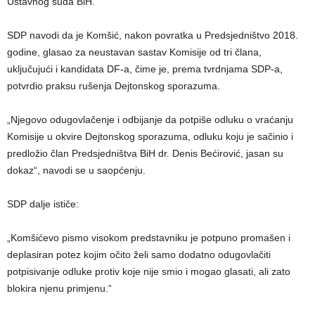
Ustavnog suda BiH.
SDP navodi da je Komšić, nakon povratka u Predsjedništvo 2018.
godine, glasao za neustavan sastav Komisije od tri člana,
uključujući i kandidata DF-a, čime je, prema tvrdnjama SDP-a,
potvrdio praksu rušenja Dejtonskog sporazuma.
„Njegovo odugovlačenje i odbijanje da potpiše odluku o vraćanju
Komisije u okvire Dejtonskog sporazuma, odluku koju je sačinio i
predložio član Predsjedništva BiH dr. Denis Bećirović, jasan su
dokaz“, navodi se u saopćenju.
SDP dalje ističe:
„Komšićevo pismo visokom predstavniku je potpuno promašen i
deplasiran potez kojim očito želi samo dodatno odugovlačiti
potpisivanje odluke protiv koje nije smio i mogao glasati, ali zato
blokira njenu primjenu.“