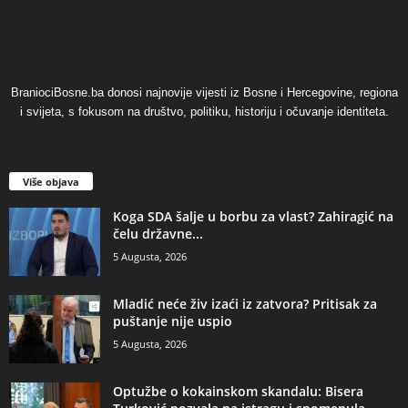
BraniociBosne.ba donosi najnovije vijesti iz Bosne i Hercegovine, regiona
i svijeta, s fokusom na društvo, politiku, historiju i očuvanje identiteta.
Više objava
​Koga SDA šalje u borbu za vlast? Zahiragić na
čelu državne...
5 Augusta, 2026
​Mladić neće živ izaći iz zatvora? Pritisak za
puštanje nije uspio
5 Augusta, 2026
​Optužbe o kokainskom skandalu: Bisera