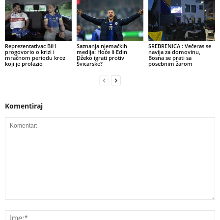
​Reprezentativac BiH
​Saznanja njemačkih
SREBRENICA : Večeras se
progovorio o krizi i
medija: Hoće li Edin
navija za domovinu,
mračnom periodu kroz
Džeko igrati protiv
Bosna se prati sa
koji je prolazio
Švicarske?
posebnim žarom
Komentiraj