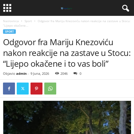
Naslovnica
Sport
​Odgovor fra Mariju Knezoviću nakon reakcije na zastave u Stocu:
“Lijepo okačene...
SPORT
​Odgovor fra Mariju Knezoviću
nakon reakcije na zastave u Stocu:
“Lijepo okačene i to vas boli”
Objavio
admin
-
9 Juna, 2026
2046
0