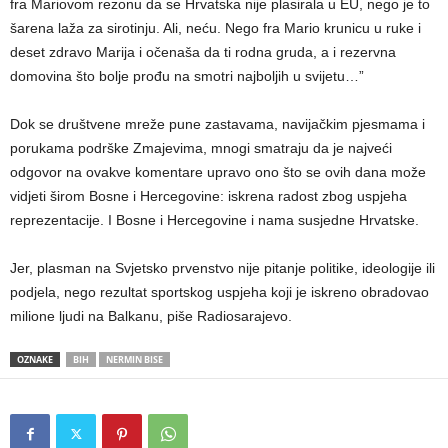
fra Mariovom rezonu da se Hrvatska nije plasirala u EU, nego je to
šarena laža za sirotinju. Ali, neću. Nego fra Mario krunicu u ruke i
deset zdravo Marija i očenaša da ti rodna gruda, a i rezervna
domovina što bolje prođu na smotri najboljih u svijetu…”
Dok se društvene mreže pune zastavama, navijačkim pjesmama i
porukama podrške Zmajevima, mnogi smatraju da je najveći
odgovor na ovakve komentare upravo ono što se ovih dana može
vidjeti širom Bosne i Hercegovine: iskrena radost zbog uspjeha
reprezentacije. I Bosne i Hercegovine i nama susjedne Hrvatske.
Jer, plasman na Svjetsko prvenstvo nije pitanje politike, ideologije ili
podjela, nego rezultat sportskog uspjeha koji je iskreno obradovao
milione ljudi na Balkanu, piše Radiosarajevo.
OZNAKE
BIH
NERMIN BISE