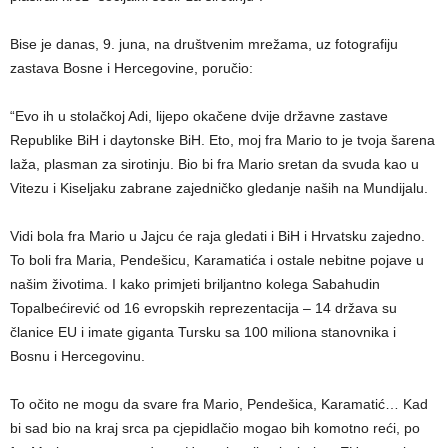
Bise je danas, 9. juna, na društvenim mrežama, uz fotografiju
zastava Bosne i Hercegovine, poručio:
“Evo ih u stolačkoj Adi, lijepo okačene dvije državne zastave
Republike BiH i daytonske BiH. Eto, moj fra Mario to je tvoja šarena
laža, plasman za sirotinju. Bio bi fra Mario sretan da svuda kao u
Vitezu i Kiseljaku zabrane zajedničko gledanje naših na Mundijalu.
Vidi bola fra Mario u Jajcu će raja gledati i BiH i Hrvatsku zajedno.
To boli fra Maria, Pendešicu, Karamatića i ostale nebitne pojave u
našim životima. I kako primjeti briljantno kolega Sabahudin
Topalbećirević od 16 evropskih reprezentacija – 14 država su
članice EU i imate giganta Tursku sa 100 miliona stanovnika i
Bosnu i Hercegovinu.
To očito ne mogu da svare fra Mario, Pendešica, Karamatić… Kad
bi sad bio na kraj srca pa cjepidlačio mogao bih komotno reći, po