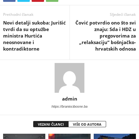
Prethodni članak
Sljedeći članak
​Novi detalji sukoba: Jurišić
​Čović potvrdio ono što svi
tvrdi da su optužbe
znaju: Sda i HDZ u
ministra Hurtića
pregovorima za
neosnovane i
„relaksaciju“ bošnjačko-
kontradiktorne
hrvatskih odnosa
admin
https://braniocibosne.ba
VEZANI ČLANCI
VIŠE OD AUTORA