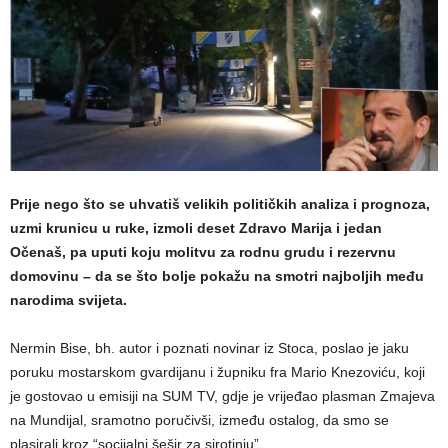
Prije nego što se uhvatiš velikih političkih analiza i prognoza,
uzmi krunicu u ruke, izmoli deset Zdravo Marija i jedan
Očenaš, pa uputi koju molitvu za rodnu grudu i rezervnu
domovinu – da se što bolje pokažu na smotri najboljih među
narodima svijeta.
Nermin Bise, bh. autor i poznati novinar iz Stoca, poslao je jaku
poruku mostarskom gvardijanu i župniku fra Mario Knezoviću, koji
je gostovao u emisiji na SUM TV, gdje je vrijeđao plasman Zmajeva
na Mundijal, sramotno poručivši, između ostalog, da smo se
plasirali kroz “socijalni šešir za sirotinju”.