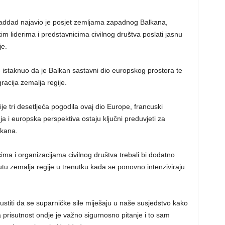
addad najavio je posjet zemljama zapadnog Balkana,
kim liderima i predstavnicima civilnog društva poslati jasnu
je.
 istaknuo da je Balkan sastavni dio europskog prostora te
acija zemalja regije.
je tri desetljeća pogodila ovaj dio Europe, francuski
ja i europska perspektiva ostaju ključni preduvjeti za
lkana.
cima i organizacijama civilnog društva trebali bi dodatno
u zemalja regije u trenutku kada se ponovno intenziviraju
ustiti da se suparničke sile miješaju u naše susjedstvo kako
a prisutnost ondje je važno sigurnosno pitanje i to sam