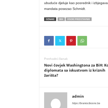
ubuduće djeluje kao posrednik i izbjegava
mandata posezao Schmidt.
OZNAKE
BIH
VISOKI PREDSTAVNIK
Prethodni članak
​Novi čovjek Washingtona za BiH: Ko
diplomata sa iskustvom iz kriznih
žarišta?
admin
https://braniocibosne.ba