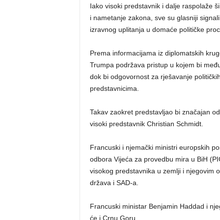
Iako visoki predstavnik i dalje raspolaže 
i nametanje zakona, sve su glasniji sign
izravnog uplitanja u domaće političke pro
Prema informacijama iz diplomatskih krug
Trumpa podržava pristup u kojem bi među
dok bi odgovornost za rješavanje politički
predstavnicima.
Takav zaokret predstavljao bi značajan o
visoki predstavnik Christian Schmidt.
Francuski i njemački ministri europskih p
odbora Vijeća za provedbu mira u BiH (PIC)
visokog predstavnika u zemlji i njegovim
država i SAD-a.
Francuski ministar Benjamin Haddad i nje
će i Crnu Goru.