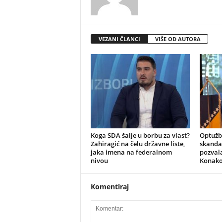
VEZANI ČLANCI
VIŠE OD AUTORA
​Koga SDA šalje u borbu za vlast?
​Optuž
Zahiragić na čelu državne liste,
skandal
jaka imena na federalnom
pozvala
nivou
Konako
Komentiraj