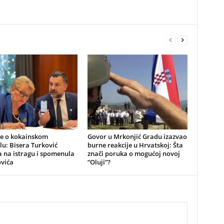
be o kokainskom
​Govor u Mrkonjić Gradu izazvao
u: Bisera Turković
burne reakcije u Hrvatskoj: Šta
 na istragu i spomenula
znači poruka o mogućoj novoj
vića
“Oluji”?