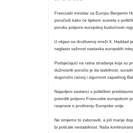
Francuski ministar za Europu Benjamin H
poručivši kako će tijekom susreta s politič
poruku potpore europskoj budućnosti regi
U objavi na društvenoj mreži X, Haddad je
naglasio važnost nastavka europskih integr
Podsjećajući na ratna stradanja koja su pri
dužnosnik poručio je da stabilnost, suradn
dugoročni razvoj i sigurnost zapadnog Ba
Najavljeni sastanci s političkim predstavni
potvrditi potporu Francuske europskom put
rasprave o proširenju Europske unije.
Ne smijemo to zaboraviti, a još manje dop
bi poticale nestabilnost. Naša kontinuiran