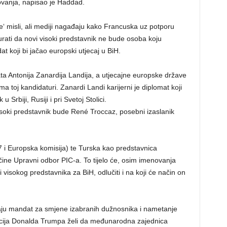
lovanja, napisao je Haddad.
le‘ misli, ali mediji nagađaju kako Francuska uz potporu
urati da novi visoki predstavnik ne bude osoba koju
t koji bi jačao europski utjecaj u BiH.
ata Antonija Zanardija Landija, a utjecajne europske države
toj kandidaturi. Zanardi Landi karijerni je diplomat koji
u Srbiji, Rusiji i pri Svetoj Stolici.
soki predstavnik bude René Troccaz, posebni izaslanik
 i Europska komisija) te Turska kao predstavnica
čine Upravni odbor PIC-a. To tijelo će, osim imenovanja
 visokog predstavnika za BiH, odlučiti i na koji će način on
aju mandat za smjene izabranih dužnosnika i nametanje
cija Donalda Trumpa želi da međunarodna zajednica