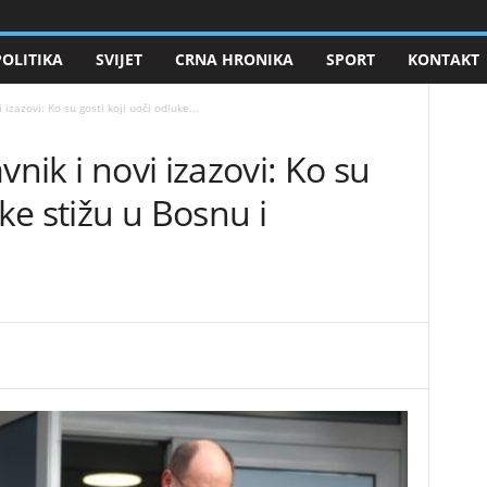
POLITIKA
SVIJET
CRNA HRONIKA
SPORT
KONTAKT
 izazovi: Ko su gosti koji uoči odluke...
vnik i novi izazovi: Ko su
uke stižu u Bosnu i