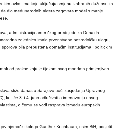
širokim ovlastima koje uključuju smjenu izabranih dužnosnika
ali da dio međunarodnih aktera zagovara model s manje
cese.
ova, administracija američkog predsjednika Donalda
narodna zajednica imala prvenstveno posredničku ulogu,
h sporova bila prepuštena domaćim institucijama i političkim
dmak od prakse koju je tijekom svog mandata primjenjivao
oslova stižu danas u Sarajevo uoči zasjedanja Upravnog
, koji će 3. i 4. juna odlučivati o imenovanju novog
 ovlastima, o čemu se vodi rasprava između europskih
gov njemački kolega Gunther Krichbaum, osim BiH, posjetit