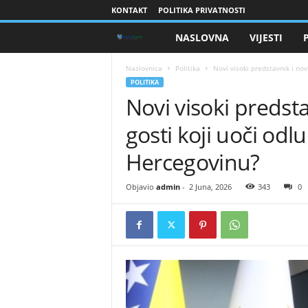
KONTAKT
POLITIKA PRIVATNOSTI
NASLOVNA
VIJESTI
B
r
Naslovnica
Politika
​Novi visoki predstavnik i novi
POLITIKA
​Novi visoki predsta
a
gosti koji uoči odl
n
Hercegovinu?
i
Objavio
admin
-
2 Juna, 2026
343
0
o
c
i
B