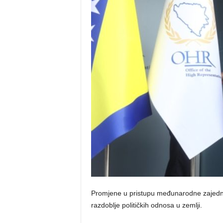
o
s
n
e
Promjene u pristupu međunarodne zajednic
razdoblje političkih odnosa u zemlji.