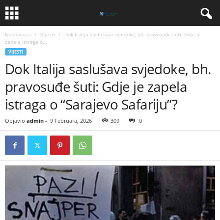
Naslovnica
Vijesti
​Dok Italija saslušava svjedoke, bh. pravosuđe šuti: Gdje je
zapela istraga o...
VIJESTI
​Dok Italija saslušava svjedoke, bh.
pravosuđe šuti: Gdje je zapela
istraga o “Sarajevo Safariju”?
Objavio
admin
-
9 Februara, 2026
309
0