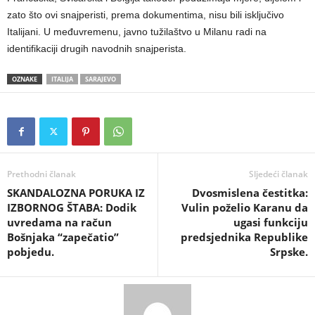
zato što ovi snajperisti, prema dokumentima, nisu bili isključivo
Italijani. U međuvremenu, javno tužilaštvo u Milanu radi na
identifikaciji drugih navodnih snajperista.
OZNAKE
ITALIJA
SARAJEVO
Prethodni članak
Sljedeći članak
​SKANDALOZNA PORUKA IZ
​Dvosmislena čestitka:
IZBORNOG ŠTABA: Dodik
Vulin poželio Karanu da
uvredama na račun
ugasi funkciju
Bošnjaka “zapečatio”
predsjednika Republike
pobjedu.
Srpske.