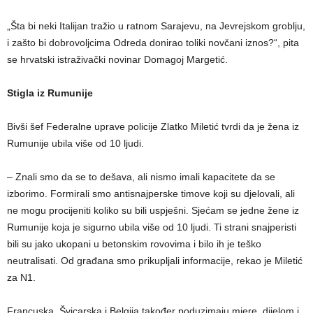
„Šta bi neki Italijan tražio u ratnom Sarajevu, na Jevrejskom groblju,
i zašto bi dobrovoljcima Odreda donirao toliki novčani iznos?“, pita
se hrvatski istraživački novinar Domagoj Margetić.
Stigla iz Rumunije
Bivši šef Federalne uprave policije Zlatko Miletić tvrdi da je žena iz
Rumunije ubila više od 10 ljudi.
– Znali smo da se to dešava, ali nismo imali kapacitete da se
izborimo. Formirali smo antisnajperske timove koji su djelovali, ali
ne mogu procijeniti koliko su bili uspješni. Sjećam se jedne žene iz
Rumunije koja je sigurno ubila više od 10 ljudi. Ti strani snajperisti
bili su jako ukopani u betonskim rovovima i bilo ih je teško
neutralisati. Od građana smo prikupljali informacije, rekao je Miletić
za N1.
Francuska, Švicarska i Belgija također poduzimaju mjere, dijelom i