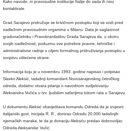
Kako navode, ni pravosudne institucije Italije do sada ih nisu
kontaktirale.
Grad Sarajevo pridružuje se krivičnom postupku koji se vodi pred
nadležnim pravosudnim organima u Milanu. Data je saglasnost
gradonačelniku i Pravobranilaštvu Grada Sarajeva da, u okviru
svojih nadležnosti, poduzmu sve potrebne pravne, tehničke i
administrativne radnje s ciljem formalnog pridruživanja postupku u
svojstvu oštećene strane.
Informacija koju je u novembru 1993. godine napisao i potpisao
Slavko Aleksić, tadašnji komandant Novosarajevskog četničkog
odreda, dodatno otvara pitanja o navodnom sudjelovanju
Aleksandra Vučića u tzv. ljudskim safarijima tokom rata u Sarajevu.
U dokumentu Aleksić obavještava komandu Odreda da je izvjesni
italijanski gost, inicijala R. R., donirao Odredu 20.000 tadašnjih
njemačkih maraka, te da je donaciju Aleksiću predao dobrovoljac
Odreda Aleksandar Vučić.