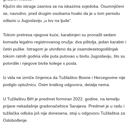
Ključni dio istrage zasniva se na iskazima svjedoka. Osumnjičeni
se, navodno, pred drugim osobama hvalio da je u tom periodu
odlazio u Jugoslaviju „u lov na ljude“.
Tokom pretresa njegove kuće, karabinjeri su pronašli sedam
komada legalno registrovanog oružja: dva pištolja, jedan karabin i
četiri puške. Istragom je utvrđeno da je osamdesetogodišnjak
tokom ratnih godina više puta putovao u bivšu Jugoslaviju, što su
potvrdile i njegove bivše kolege s posla.
Iz vida ne izmiče činjenica da Tužilaštvo Bosne i Hercegovine nije
podiglo optužnicu. Osim kratkog odgovora, detalja nema.
U Tužilaštvu BiH je predmet formiran 2022. godine, na temelju
prijave nekadašnje gradonačelnice Sarajeva. Predmet je u radu i
tužilačka odluka još nije donesena, stoji u odgovoru Tužilaštva za
Oslobođenje.