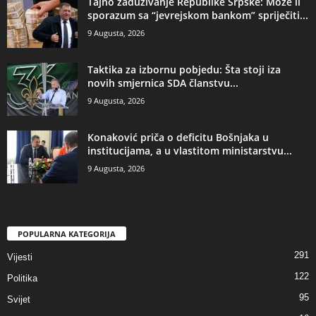
Tajno zaduživanje Republike Srpske: Može li
sporazum sa “jevrejskom bankom” spriječiti...
9 Augusta, 2026
Taktika za izbornu pobjedu: Šta stoji iza
novih smjernica SDA članstvu...
9 Augusta, 2026
​Konaković priča o deficitu Bošnjaka u
institucijama, a u vlastitom ministarstvu...
9 Augusta, 2026
POPULARNA KATEGORIJA
291
Vijesti
122
Politika
95
Svijet