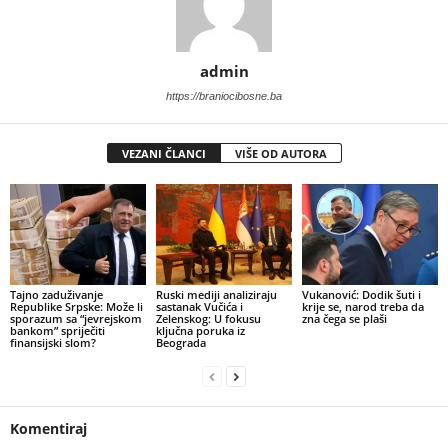
admin
https://braniocibosne.ba
VEZANI ČLANCI
VIŠE OD AUTORA
Tajno zaduživanje
Ruski mediji analiziraju
​Vukanović: Dodik šuti i
Republike Srpske: Može li
sastanak Vučića i
krije se, narod treba da
sporazum sa “jevrejskom
Zelenskog: U fokusu
zna čega se plaši
bankom” spriječiti
ključna poruka iz
finansijski slom?
Beograda
Komentiraj