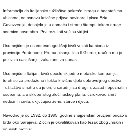
Informacija da italijansko tužilaštvo pokreće istragu o bogatašima-
ubicama, na osnovu krivične prijave novinara i pisca Ezia
Gavazzenija, dospjela je u domaću i stranu štampu tokom druge
sedmice novembra. Prvi rezultati već su vidljivi.
Osumnjičen je osamdesetogodišnji bivši vozač kamiona iz
provincije Pordenone. Prema pisanju lista Il Giorno, uručen mu je
poziv za saslušanje, zakazano za danas.
Osumnjičeni Italijan, bivši uposlenik jedne metalske kompanije,
tereti se za produženo i teško krivično djelo dobrovoljnog ubistva.
Tužilaštvo smatra da je on, u saradnji sa drugim, zasad nepoznatim
osobama, a u sklopu istog zločinačkog plana, uzrokovao smrt
nedužnih civila, uključujući žene, starce i djecu.
Navodno je od 1992. do 1995. godine snajperskim oružjem pucao s
brda oko Sarajeva. Zločin je okvalifikovan kao težak zbog „niskih i
gnusnih motiva“.