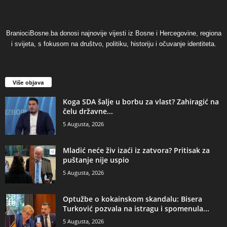
BraniociBosne.ba donosi najnovije vijesti iz Bosne i Hercegovine, regiona
i svijeta, s fokusom na društvo, politiku, historiju i očuvanje identiteta.
Više objava
​Koga SDA šalje u borbu za vlast? Zahiragić na
čelu državne...
5 Augusta, 2026
​Mladić neće živ izaći iz zatvora? Pritisak za
puštanje nije uspio
5 Augusta, 2026
​Optužbe o kokainskom skandalu: Bisera
Turković pozvala na istragu i spomenula...
5 Augusta, 2026