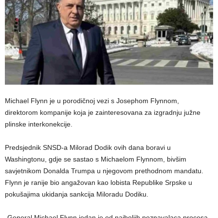
Michael Flynn je u porodičnoj vezi s Josephom Flynnom,
direktorom kompanije koja je zainteresovana za izgradnju južne
plinske interkonekcije.
Predsjednik SNSD-a Milorad Dodik ovih dana boravi u
Washingtonu, gdje se sastao s Michaelom Flynnom, bivšim
savjetnikom Donalda Trumpa u njegovom prethodnom mandatu.
Flynn je ranije bio angažovan kao lobista Republike Srpske u
pokušajima ukidanja sankcija Miloradu Dodiku.
„General Michael Flynn jedan je od najboljih poznavalaca procesa