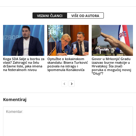
VEZANI ČLANCI
VIŠE OD AUTORA
​Koga SDA šalje u borbu za
​Optužbe o kokainskom
​Govor u Mrkonjić Gradu
vlast? Zahiragić na čelu
skandalu: Bisera Turković
izazvao burne reakcije u
državne liste, jaka imena
pozvala na istragu i
Hrvatskoj: Šta znači
na federalnom nivou
spomenula Konakovića
poruka o mogućoj novoj
“Oluji”?
Komentiraj