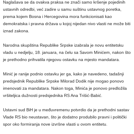
Naglašava se da ovakva praksa ne znači samo kršenje pojedinih
ustavnih odredbi, već zadire u samu suštinu ustavnog poretka,
prema kojem Bosna i Hercegovina mora funkcionisati kao
demokratska i pravna država u kojoj nijedan nivo vlasti ne može biti
iznad zakona.
Narodna skupština Republike Srpske izabrala je novu entitetsku
vladu u nedjelju, 18. januara, na čelu sa Savom Minićem, nakon što
je prethodno prihvatila njegovu ostavku na mjesto mandatara.
Minić je ranije podnio ostavku jer ga, kako je navedeno, tadašnji
predsjednik Republike Srpske Milorad Dodik nije mogao ponovo
imenovati za mandatara. Nakon toga, Minića je ponovo predložila
vršiteljica dužnosti predsjednika RS Ana Trišić-Babić.
Ustavni sud BiH je u međuvremenu potvrdio da je prethodni sastav
Vlade RS bio neustavan, što je dodatno produbilo pravni i politički
spor oko formiranja nove izvršne vlasti u ovom entitetu.