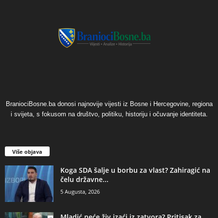
BraniociBosne.ba donosi najnovije vijesti iz Bosne i Hercegovine, regiona
i svijeta, s fokusom na društvo, politiku, historiju i očuvanje identiteta.
Više objava
​Koga SDA šalje u borbu za vlast? Zahiragić na
čelu državne...
5 Augusta, 2026
​Mladić neće živ izaći iz zatvora? Pritisak za