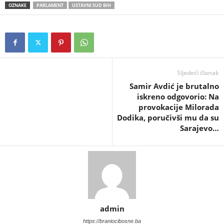
OZNAKE
PARLAMENT
USTAVNI SUD BIH
Sljedeći članak
Samir Avdić je brutalno
iskreno odgovorio: Na
provokacije Milorada
Dodika, poručivši mu da su
Sarajevo…
admin
https://braniocibosne.ba