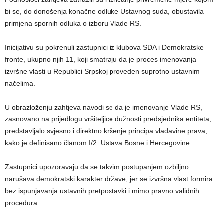
bi se, do donošenja konačne odluke Ustavnog suda, obustavila
primjena spornih odluka o izboru Vlade RS.
Inicijativu su pokrenuli zastupnici iz klubova SDA i Demokratske
fronte, ukupno njih 11, koji smatraju da je proces imenovanja
izvršne vlasti u Republici Srpskoj proveden suprotno ustavnim
načelima.
U obrazloženju zahtjeva navodi se da je imenovanje Vlade RS,
zasnovano na prijedlogu vršiteljice dužnosti predsjednika entiteta,
predstavljalo svjesno i direktno kršenje principa vladavine prava,
kako je definisano članom I/2. Ustava Bosne i Hercegovine.
Zastupnici upozoravaju da se takvim postupanjem ozbiljno
narušava demokratski karakter države, jer se izvršna vlast formira
bez ispunjavanja ustavnih pretpostavki i mimo pravno validnih
procedura.