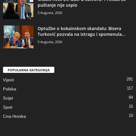
puštanje nije uspio
5 Augusta, 2026
​Optužbe o kokainskom skandalu: Bisera
Turković pozvala na istragu i spomenula...
5 Augusta, 2026
POPULARNA KATEGORIJA
281
Vijesti
117
Politika
94
Svijet
15
Sport
10
Crna Hronika