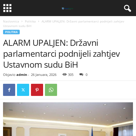
Naslovnica
Politika
ALARM UPALJEN: Državni parlamentarci podnijeli zahtjev
Ustavnom sudu BiH
POLITIKA
ALARM UPALJEN: Državni
parlamentarci podnijeli zahtjev
Ustavnom sudu BiH
Objavio
admin
-
26 Januara, 2026
305
0