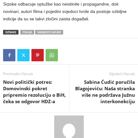
Srpske odbacuje optužbe kao neistinite i propagandne, dok
novinari, autori filma i pojedini svjedoci tvrde da postoje ozbiljne
indicije da su se takvi zločini zaista događali.
OZNAKE
ITALIJA
SARAJEVO SAFARI
Prethodni članak
Sljedeći članak
​Novi politički potres:
Sabina Ćudić poručila
Domovinski pokret
Blagojeviću: Naša stranka
pripremio rezoluciju o BiH,
više ne podržava Južnu
čeka se odgovor HDZ-a
interkonekciju