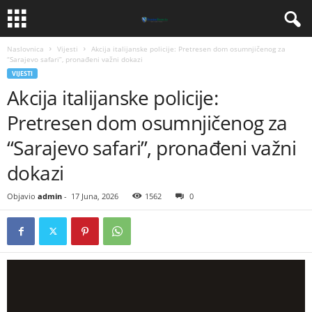
Naslovnica
Vijesti
​Akcija italijanske policije: Pretresen dom osumnjičenog za
“Sarajevo safari”, pronađeni važni dokazi
VIJESTI
​Akcija italijanske policije:
Pretresen dom osumnjičenog za
“Sarajevo safari”, pronađeni važni
dokazi
Objavio
admin
-
17 Juna, 2026
1562
0