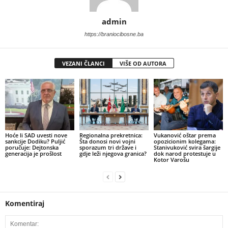
admin
https://braniocibosne.ba
VEZANI ČLANCI
VIŠE OD AUTORA
​Hoće li SAD uvesti nove
​Regionalna prekretnica:
Vukanović oštar prema
sankcije Dodiku? Puljić
Šta donosi novi vojni
opozicionim kolegama:
poručuje: Dejtonska
sporazum tri države i
Stanivuković svira šargije
generacija je prošlost
gdje leži njegova granica?
dok narod protestuje u
Kotor Varošu
Komentiraj