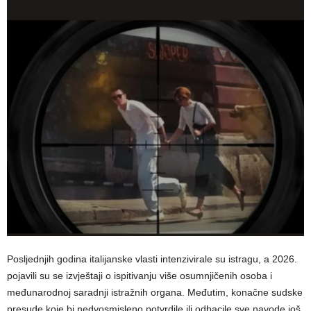
Posljednjih godina italijanske vlasti intenzivirale su istragu, a 2026.
pojavili su se izvještaji o ispitivanju više osumnjičenih osoba i
međunarodnoj saradnji istražnih organa. Međutim, konačne sudske
presude koje bi nedvosmisleno potvrdile ili odbacile sve navode još