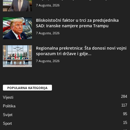
7 Augusta, 2026
​Bliskoistočni faktor u trci za predsjednika
SAD: Iranske namjere prema Trampu
7 Augusta, 2026
​Regionalna prekretnica: Šta donosi novi vojni
sporazum tri države i gdje...
7 Augusta, 2026
POPULARNA KATEGORIJA
284
Vijesti
117
Politika
95
Svijet
15
Sport