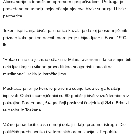
Alessandrije, s tehničkom opremom i prigušivačem. Pretraga je
provedena na temelju svjedočenja njegove bivše supruge i bivše
partnerice.
Tokom ispitivanja bivša partnerica kazala je da joj je osumnjičenik
priznao kako pati od noćnih mora jer je ubijao ljude u Bosni 1990-
ih.
“Rekao mi je da je znao odlaziti iz Milana avionom i da su s njim bili
neki ljudi koji su vikend provodili kao snajperisti i pucali na
muslimane”, rekla je istražiteljima.
Muškarac je ranije koristio pravo na šutnju kada su ga tužitelji
ispitivali. Ostali osumnjičenici su 80-godišnji bivši vozač kamiona iz
pokrajine Pordenone, 64-godišnji poslovni čovjek koji živi u Brianzi
te osoba iz Toskane.
Važno je naglasiti da su mnogi detalji i dalje predmet istraga. Dio
političkih predstavnika i veteranskih organizacija iz Republike