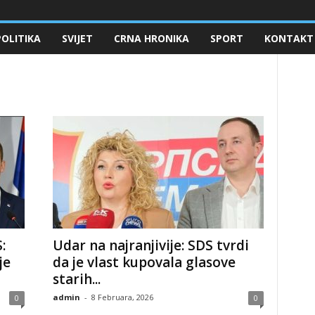
POLITIKA
SVIJET
CRNA HRONIKA
SPORT
KONTAKT
:
Udar na najranjivije: SDS tvrdi
je
da je vlast kupovala glasove
starih...
admin
-
8 Februara, 2026
0
0