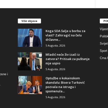
Više objava
PO
Vijest
​Koga SDA šalje u borbu za
vlast? Zahiragić na čelu
Politi
državne...
Svijet
5 Augusta, 2026
Sport
​Mladić neće živ izaći iz
Crna 
zatvora? Pritisak za puštanje
nije uspio
5 Augusta, 2026
osne i
​Optužbe o kokainskom
skandalu: Bisera Turković
.
pozvala na istragu i
spomenula...
5 Augusta, 2026