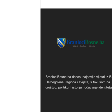
o
s
n
e
BraniociBosne.ba donosi najnovije vijesti iz B
Hercegovine, regiona i svijeta, s fokusom na
društvo, politiku, historiju i očuvanje identiteta