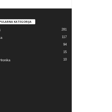
PULARNA KATEGORIJA
281
i
117
ka
94
15
10
Hronika