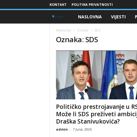
KONTAKT
POLITIKA PRIVATNOSTI
NASLOVNA
VIJESTI
B
r
Naslovnica
Oznake
SDS
Oznaka: SDS
a
n
i
o
c
Političko prestrojavanje u RS
i
Može li SDS preživeti ambici
Draška Stanivukovića?
B
admin
-
7 Juna, 2026