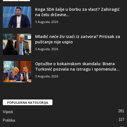
​Koga SDA šalje u borbu za vlast? Zahiragić
na čelu državne...
5 Augusta, 2026
​Mladić neće živ izaći iz zatvora? Pritisak za
puštanje nije uspio
5 Augusta, 2026
​Optužbe o kokainskom skandalu: Bisera
Turković pozvala na istragu i spomenula...
5 Augusta, 2026
POPULARNA KATEGORIJA
281
Vijesti
117
Politika