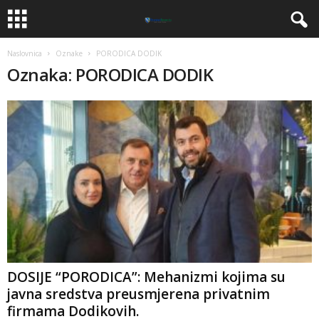
Naslovnica
Oznake
PORODICA DODIK
Oznaka: PORODICA DODIK
DOSIJE “PORODICA”: Mehanizmi kojima su
javna sredstva preusmjerena privatnim
firmama Dodikovih.