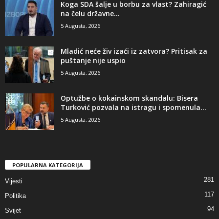
​Koga SDA šalje u borbu za vlast? Zahiragić
na čelu državne...
5 Augusta, 2026
​Mladić neće živ izaći iz zatvora? Pritisak za
puštanje nije uspio
5 Augusta, 2026
​Optužbe o kokainskom skandalu: Bisera
Turković pozvala na istragu i spomenula...
5 Augusta, 2026
POPULARNA KATEGORIJA
281
Vijesti
117
Politika
94
Svijet