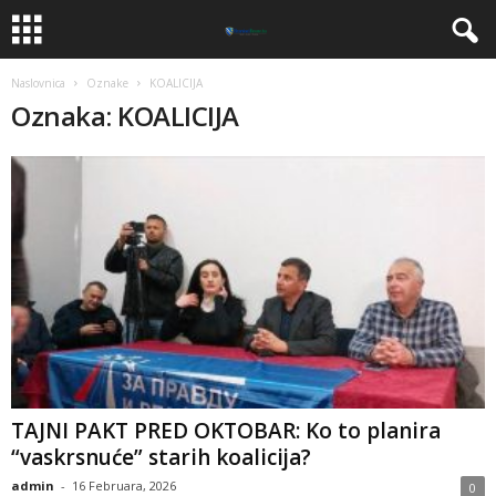
Naslovnica
Oznake
KOALICIJA
Oznaka: KOALICIJA
TAJNI PAKT PRED OKTOBAR: Ko to planira
“vaskrsnuće” starih koalicija?
admin
-
16 Februara, 2026
0