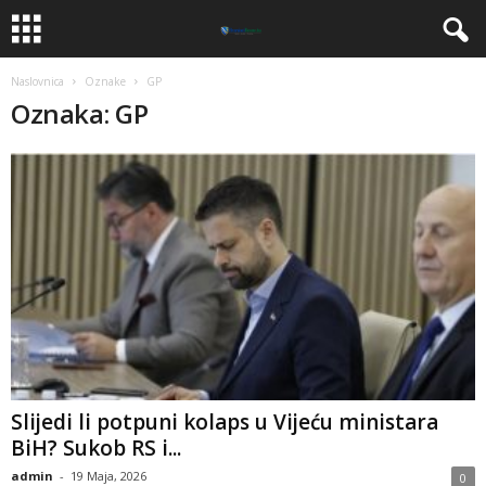
Naslovnica
Oznake
GP
Oznaka: GP
​Slijedi li potpuni kolaps u Vijeću ministara
BiH? Sukob RS i...
admin
-
19 Maja, 2026
0