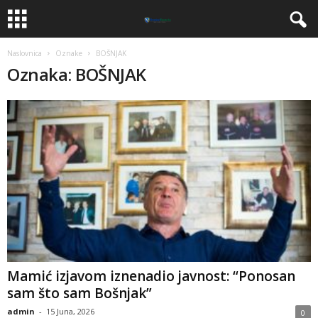
Naslovnica
Oznake
BOŠNJAK
Oznaka: BOŠNJAK
​Mamić izjavom iznenadio javnost: “Ponosan
sam što sam Bošnjak”
admin
-
15 Juna, 2026
0