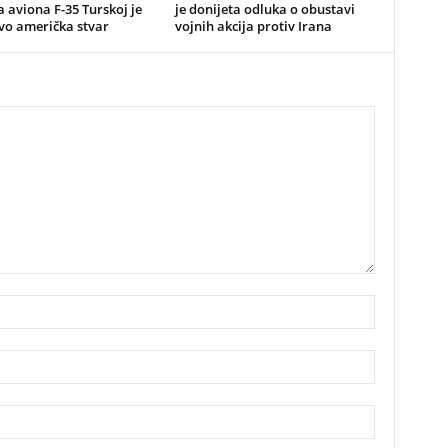
 aviona F-35 Turskoj je
je donijeta odluka o obustavi
ivo američka stvar
vojnih akcija protiv Irana