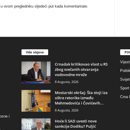
 u ovom pregledniku sljedeći put kada komentarirate.
Više objava
PO
Vijest
​Crnadak kritikovao vlast u RS
zbog svečanih otvaranja
Politi
vodovodne mreže
Svijet
8 Augusta, 2026
Sport
Mostarski okršaj: Šta stoji iza
Crna 
oštre retorike između
Mehmedovića i Čovićevih...
8 Augusta, 2026
osne i
​Hoće li SAD uvesti nove
sankcije Dodiku? Puljić
.