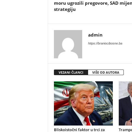
moru ugrozili pregovore, SAD mijen
strategiju
admin
https://braniocibosne.ba
VEZANI ČLANCI
VIŠE OD AUTORA
​Bliskoistočni faktor u trci za
Trampo