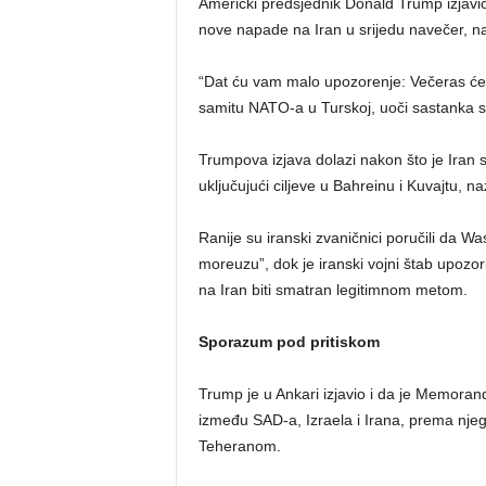
Američki predsjednik Donald Trump izjavio
nove napade na Iran u srijedu navečer, 
“Dat ću vam malo upozorenje: Večeras ćem
samitu NATO-a u Turskoj, uoči sastanka 
Trumpova izjava dolazi nakon što je Iran s
uključujući ciljeve u Bahreinu i Kuvajtu, 
Ranije su iranski zvaničnici poručili da 
moreuzu”, dok je iranski vojni štab upozo
na Iran biti smatran legitimnom metom.
Sporazum pod pritiskom
Trump je u Ankari izjavio i da je Memora
između SAD-a, Izraela i Irana, prema njeg
Teheranom.