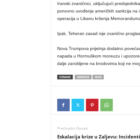
Iranski zvaničnici, uključujući predsjed
ponovno uvođenje američkih sankcija na ir
operacija u Libanu kršenja Memoranduma
Ipak, Teheran zasad nije zvanično progl
Nova Trumpova prijetnja dodatno povećava 
napada u Hormuškom moreuzu i upozorenj
dalje zarobljene na brodovima koji ne mogu
OZNAKE
AMERIKA
IRAN
Prethodni članak
Eskalacija krize u Zaljevu: Incident