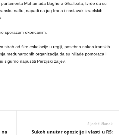
nika parlamenta Mohamada Baghera Ghalibafa, tvrde da su
ansku naftu, napadi na jug Irana i nastavak izraelskih
.
asio sporazum okončanim.
strah od šire eskalacije u regiji, posebno nakon iranskih
a međunarodnih organizacija da su hiljade pomoraca i
 sigurno napustiti Perzijski zaljev.
Sljedeći članak
i na
​Sukob unutar opozicije i vlasti u RS: