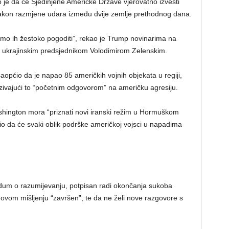
 je da će Sjedinjene Američke Države vjerovatno izvesti
nakon razmjene udara između dvije zemlje prethodnog dana.
o ih žestoko pogoditi”, rekao je Trump novinarima na
s ukrajinskim predsjednikom Volodimirom Zelenskim.
aopćio da je napao 85 američkih vojnih objekata u regiji,
nazivajući to “početnim odgovorom” na američku agresiju.
Washington mora “priznati novi iranski režim u Hormuškom
rio da će svaki oblik podrške američkoj vojsci u napadima
ndum o razumijevanju, potpisan radi okončanja sukoba
ovom mišljenju “završen”, te da ne želi nove razgovore s