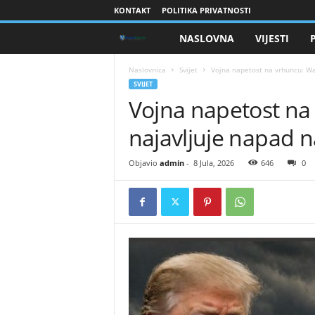
KONTAKT
POLITIKA PRIVATNOSTI
NASLOVNA
VIJESTI
B
r
Naslovnica
Svijet
Vojna napetost na vrhuncu: Wa
SVIJET
Vojna napetost na
a
najavljuje napad 
n
i
Objavio
admin
-
8 Jula, 2026
646
0
o
c
i
B