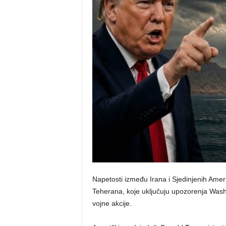
o
s
n
e
Napetosti između Irana i Sjedinjenih Amer
Teherana, koje uključuju upozorenja Washi
vojne akcije.