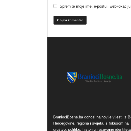
Spremite moje ime, e-poštu i web-lokaciju
BraniociBosne.ba donosi najnovije vijesti iz B
Hercegovine, regiona i svijeta, s fokusom na
društvo, politiku, historiju i očuvanje identiteta