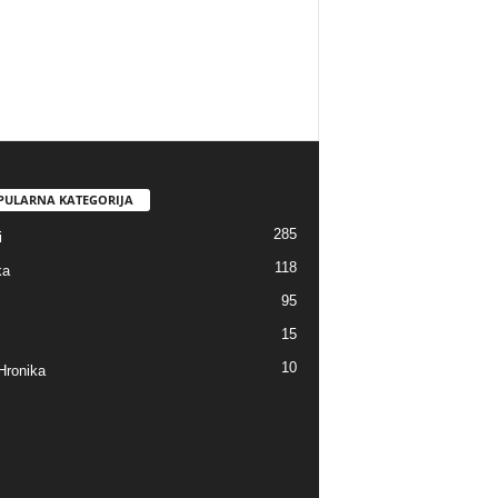
PULARNA KATEGORIJA
285
i
118
ka
95
15
10
Hronika