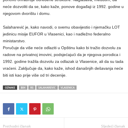
neće dozvoliti da se, kako kaže, ponove događaji iz 1992. godine u
njegovom dvorištu i domu.
Salaharević je, kako navodi, o svemu obavijestio i njemačku LOT
jedinicu misije EUFOR u Vlasenici, kao i nadležno federalno
ministarstvo.
Poručuje da više neće odlaziti u Opštinu kako bi tražio dozvolu za
radove na privatnoj imovini, podsjećajući da je njegova porodica i
1992. godine tražila dozvolu za odlazak iz Vlasenice, ali da su tada
vraćeni. Zaključuje da, kako kaže, ishod današnjih dešavanja neće
biti isti kao prije više od tri decenije.
OZNAKE
BIH
RS
SALAHAREVIC
VLASENICA
Prethodni članak
Sljedeći članak