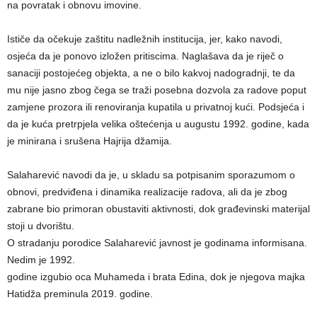
na povratak i obnovu imovine.
Ističe da očekuje zaštitu nadležnih institucija, jer, kako navodi,
osjeća da je ponovo izložen pritiscima. Naglašava da je riječ o
sanaciji postojećeg objekta, a ne o bilo kakvoj nadogradnji, te da
mu nije jasno zbog čega se traži posebna dozvola za radove poput
zamjene prozora ili renoviranja kupatila u privatnoj kući. Podsjeća i
da je kuća pretrpjela velika oštećenja u augustu 1992. godine, kada
je minirana i srušena Hajrija džamija.
Salaharević navodi da je, u skladu sa potpisanim sporazumom o
obnovi, predviđena i dinamika realizacije radova, ali da je zbog
zabrane bio primoran obustaviti aktivnosti, dok građevinski materijal
stoji u dvorištu.
O stradanju porodice Salaharević javnost je godinama informisana.
Nedim je 1992.
godine izgubio oca Muhameda i brata Edina, dok je njegova majka
Hatidža preminula 2019. godine.