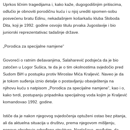
Uprkos ličnim tragedijama i, kako kaže, dugogodišnjim pritiscima,
odlučio je obnoviti porodičnu kuću i u njoj urediti spomen-sobu
posvećenu bratu Edinu, nekadašnjem košarkašu kluba Sloboda
Dita, koji je 1992. godine osvojio titulu prvaka Jugoslavije i bio
juniorski reprezentativac tadašnje države.
„Porodica za specijalne namjene“
Govoreći o ratnim dešavanjima, Salaharević podsjeća da je bio
zatočen u Logor Sušica, te da je o tim okolnostima svjedočio pred
Sudom BiH u postupku protiv Miroslav Mića Kraljević. Naveo je da
je tokom suđenja iznio detalje o postavljanju obavještenja na
njihovu kuću s natpisom „Porodica za specijalne namjene“, kao i o,
kako tvrdi, postupanju pripadnika specijalnog voda kojim je Kraljević
komandovao 1992. godine.
Ističe da je nakon njegovog svjedočenja optuženi ostao bez pitanja,
ali da aktuelna situacija u društvu, prema njegovom mišljenju,
ponovo ohrabruje određene strukture. Naglašava, međutim, da