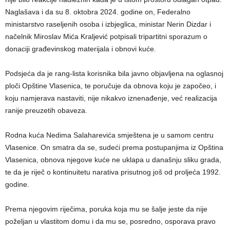
Naglašava i da su 8. oktobra 2024. godine on, Federalno
ministarstvo raseljenih osoba i izbjeglica, ministar Nerin Dizdar i
načelnik Miroslav Mića Kraljević potpisali tripartitni sporazum o
donaciji građevinskog materijala i obnovi kuće.
Podsjeća da je rang-lista korisnika bila javno objavljena na oglasnoj
ploči Opštine Vlasenica, te poručuje da obnova koju je započeo, i
koju namjerava nastaviti, nije nikakvo iznenađenje, već realizacija
ranije preuzetih obaveza.
Rodna kuća Nedima Salaharevića smještena je u samom centru
Vlasenice. On smatra da se, sudeći prema postupanjima iz Opština
Vlasenica, obnova njegove kuće ne uklapa u današnju sliku grada,
te da je riječ o kontinuitetu narativa prisutnog još od proljeća 1992.
godine.
Prema njegovim riječima, poruka koja mu se šalje jeste da nije
poželjan u vlastitom domu i da mu se, posredno, osporava pravo