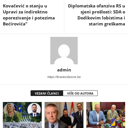
Kovačević o stanju u
Diplomatska ofanziva RS u
Upravi za indirektno
sjeni prošlosti: SDA o
oporezivanje i potezima
Dodikovim lobistima i
Bećirovića”
starim greškama
admin
https://braniocibosne.ba
VEZANI ČLANCI
VIŠE OD AUTORA