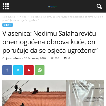
Naslovnica
Vijesti
Vlasenica: Nedimu Salahareviću onemogućena obnova kuće, on
poručuje da se osjeća ugroženo”
VIJESTI
Vlasenica: Nedimu Salahareviću
onemogućena obnova kuće, on
poručuje da se osjeća ugroženo”
Objavio
admin
-
26 Februara, 2026
926
0