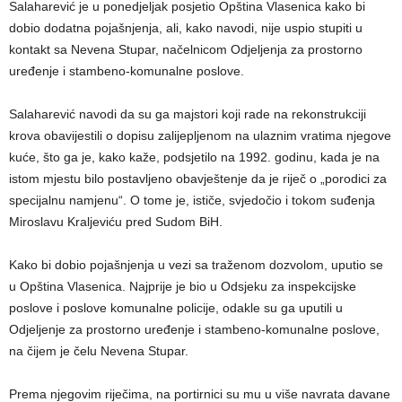
Salaharević je u ponedjeljak posjetio Opština Vlasenica kako bi
dobio dodatna pojašnjenja, ali, kako navodi, nije uspio stupiti u
kontakt sa Nevena Stupar, načelnicom Odjeljenja za prostorno
uređenje i stambeno-komunalne poslove.
Salaharević navodi da su ga majstori koji rade na rekonstrukciji
krova obavijestili o dopisu zalijepljenom na ulaznim vratima njegove
kuće, što ga je, kako kaže, podsjetilo na 1992. godinu, kada je na
istom mjestu bilo postavljeno obavještenje da je riječ o „porodici za
specijalnu namjenu“. O tome je, ističe, svjedočio i tokom suđenja
Miroslavu Kraljeviću pred Sudom BiH.
Kako bi dobio pojašnjenja u vezi sa traženom dozvolom, uputio se
u Opština Vlasenica. Najprije je bio u Odsjeku za inspekcijske
poslove i poslove komunalne policije, odakle su ga uputili u
Odjeljenje za prostorno uređenje i stambeno-komunalne poslove,
na čijem je čelu Nevena Stupar.
Prema njegovim riječima, na portirnici su mu u više navrata davane