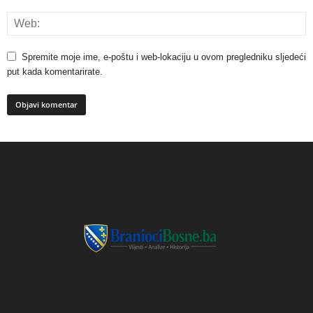
Spremite moje ime, e-poštu i web-lokaciju u ovom pregledniku sljedeći
put kada komentarirate.