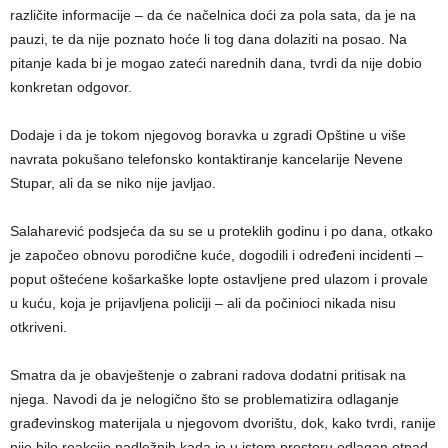
različite informacije – da će načelnica doći za pola sata, da je na
pauzi, te da nije poznato hoće li tog dana dolaziti na posao. Na
pitanje kada bi je mogao zateći narednih dana, tvrdi da nije dobio
konkretan odgovor.
Dodaje i da je tokom njegovog boravka u zgradi Opštine u više
navrata pokušano telefonsko kontaktiranje kancelarije Nevene
Stupar, ali da se niko nije javljao.
Salaharević podsjeća da su se u proteklih godinu i po dana, otkako
je započeo obnovu porodične kuće, dogodili i određeni incidenti –
poput oštećene košarkaške lopte ostavljene pred ulazom i provale
u kuću, koja je prijavljena policiji – ali da počinioci nikada nisu
otkriveni.
Smatra da je obavještenje o zabrani radova dodatni pritisak na
njega. Navodi da je nelogično što se problematizira odlaganje
građevinskog materijala u njegovom dvorištu, dok, kako tvrdi, ranije
nije bilo reakcije nadležnih kada je u istom prostoru odlagan otpad.