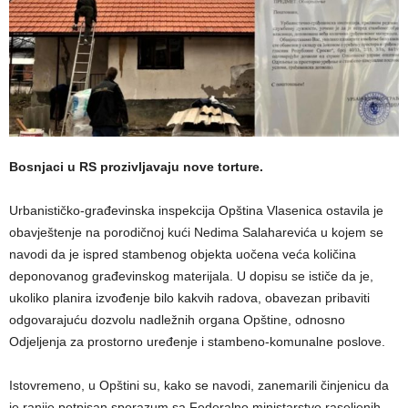
Bosnjaci u RS prozivljavaju nove torture.
Urbanističko-građevinska inspekcija Opština Vlasenica ostavila je
obavještenje na porodičnoj kući Nedima Salaharevića u kojem se
navodi da je ispred stambenog objekta uočena veća količina
deponovanog građevinskog materijala. U dopisu se ističe da je,
ukoliko planira izvođenje bilo kakvih radova, obavezan pribaviti
odgovarajuću dozvolu nadležnih organa Opštine, odnosno
Odjeljenja za prostorno uređenje i stambeno-komunalne poslove.
Istovremeno, u Opštini su, kako se navodi, zanemarili činjenicu da
je ranije potpisan sporazum sa Federalno ministarstvo raseljenih