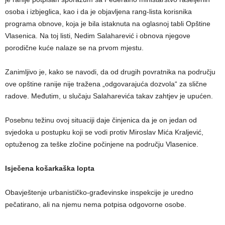
osoba i izbjeglica, kao i da je objavljena rang-lista korisnika
programa obnove, koja je bila istaknuta na oglasnoj tabli Opštine
Vlasenica. Na toj listi, Nedim Salaharević i obnova njegove
porodične kuće nalaze se na prvom mjestu.
Zanimljivo je, kako se navodi, da od drugih povratnika na području
ove opštine ranije nije tražena „odgovarajuća dozvola“ za slične
radove. Međutim, u slučaju Salaharevića takav zahtjev je upućen.
Posebnu težinu ovoj situaciji daje činjenica da je on jedan od
svjedoka u postupku koji se vodi protiv Miroslav Mića Kraljević,
optuženog za teške zločine počinjene na području Vlasenice.
Isječena košarkaška lopta
Obavještenje urbanističko-građevinske inspekcije je uredno
pečatirano, ali na njemu nema potpisa odgovorne osobe.