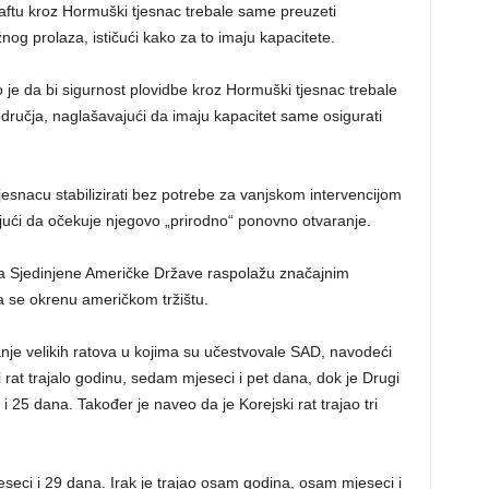
naftu kroz Hormuški tjesnac trebale same preuzeti
nog prolaza, ističući kako za to imaju kapacitete.
 je da bi sigurnost plovidbe kroz Hormuški tjesnac trebale
područja, naglašavajući da imaju kapacitet same osigurati
 tjesnacu stabilizirati bez potrebe za vanjskom intervencijom
ući da očekuje njegovo „prirodno“ ponovno otvaranje.
da Sjedinjene Američke Države raspolažu značajnim
a se okrenu američkom tržištu.
anje velikih ratova u kojima su učestvovale SAD, navodeći
i rat trajalo godinu, sedam mjeseci i pet dana, dok je Drugi
 i 25 dana. Također je naveo da je Korejski rat trajao tri
jeseci i 29 dana. Irak je trajao osam godina, osam mjeseci i