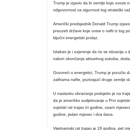
Trump je izjavio da bi zemlje koje uvoze 
odgovornost za sigurnost tog strateški važ
Američki predsjednik Donald Trump izjavio
preuzeti države koje ovise o nafti iz tog 
ključni energetski prolaz.
Istakao je i uvjerenje da će se situacija u
nakon okončanja aktuelnog sukoba, dodaj
Govoreći o energetici, Trump je poručio 
zalihama nafte, pozivajući druge zemlje d
U nastavku obraćanja podsjetio je na traj
da je američko sudjelovanje u Prvi svjetsk
svjetski rat trajao tri godine, osam mjeseci
godine, jedan mjesec i dva dana.
Vijetnamski rat trajao je 19 godina, pet m