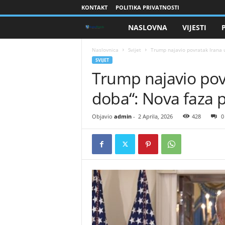
KONTAKT
POLITIKA PRIVATNOSTI
NASLOVNA
VIJESTI
B
r
Naslovnica
Svijet
Trump najavio povratak Irana 
SVIJET
Trump najavio pov
a
doba“: Nova faza p
n
i
Objavio
admin
-
2 Aprila, 2026
428
0
o
c
i
B