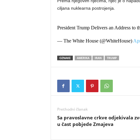
Prema njegovim riječima, riječ je o napad
ciljana nuklearna postrojenja.
President Trump Delivers an Address to t
— The White House (@WhiteHouse)
Apr
OZNAKE
AMERIKA
IRAN
TRUMP
Prethodni članak
Sa pravoslavne crkve odjekivala z
u čast pobjede Zmajeva