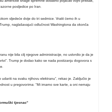
su američke snage spremne dodatno pojačati vojni pritisak,
 razorne posljedice po Iran.
om sljedeće dvije do tri sedmice. Vratit ćemo ih u
je Trump, naglašavajući odlučnost Washingtona da okonča
nu nije bila cilj njegove administracije, no ustvrdio je da je
“mrtvi”. Trump je dodao kako se nada postizanju dogovora s
je.
dariti na svaku njihovu elektranu”, rekao je. Zaključio je
ednost u pregovorima: “Mi imamo sve karte, a oni nemaju
Hormuški tjesnac“