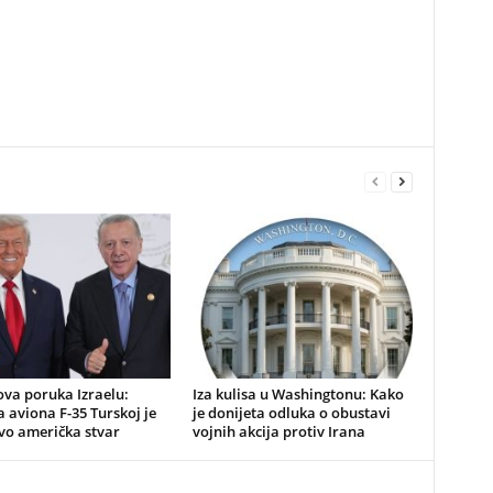
va poruka Izraelu:
​Iza kulisa u Washingtonu: Kako
 aviona F-35 Turskoj je
je donijeta odluka o obustavi
ivo američka stvar
vojnih akcija protiv Irana