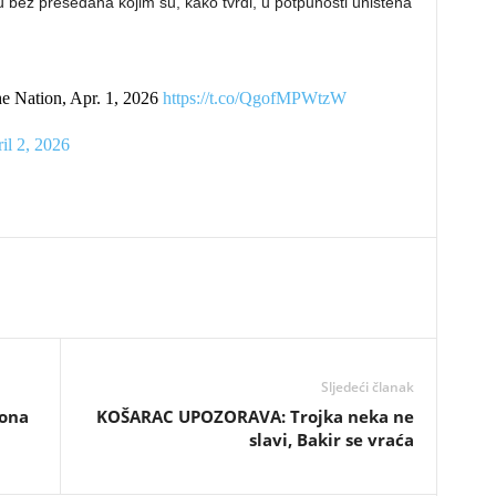
u bez presedana kojim su, kako tvrdi, u potpunosti uništena
he Nation, Apr. 1, 2026
https://t.co/QgofMPWtzW
il 2, 2026
Sljedeći članak
vona
KOŠARAC UPOZORAVA: Trojka neka ne
slavi, Bakir se vraća