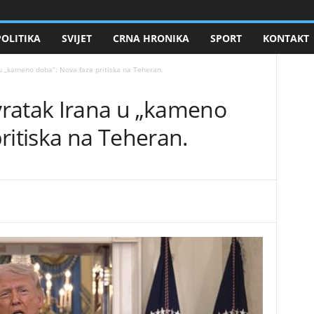
POLITIKA
SVIJET
CRNA HRONIKA
SPORT
KONTAKT
u „kameno doba“: Nova faza pritiska na Teheran.
ratak Irana u „kameno
ritiska na Teheran.