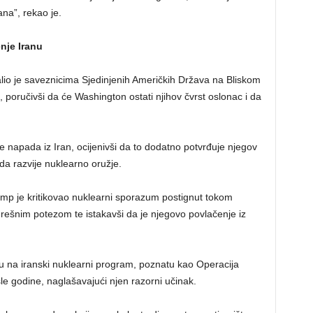
na”, rekao je.
nje Iranu
io je saveznicima Sjedinjenih Američkih Država na Bliskom
e, poručivši da će Washington ostati njihov čvrst oslonac i da
e napada iz Iran, ocijenivši da to dodatno potvrđuje njegov
da razvije nuklearno oružje.
rump je kritikovao nuklearni sporazum postignut tokom
šnim potezom te istakavši da je njegovo povlačenje iz
u na iranski nuklearni program, poznatu kao Operacija
le godine, naglašavajući njen razorni učinak.