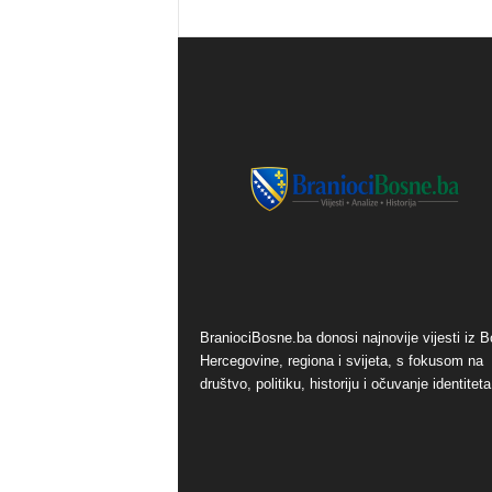
o
s
n
e
BraniociBosne.ba donosi najnovije vijesti iz B
Hercegovine, regiona i svijeta, s fokusom na
društvo, politiku, historiju i očuvanje identiteta