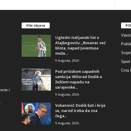
Više objava
PO
Vijest
​Ugledni italijanski list o
Alajbegoviću: „Bosanac već
Politi
blista, napad Juventusa
može...
Svijet
9 Augusta, 2026
Sport
Crna 
​Pod pritiskom zapadnih
sankcija: Milorad Dodik u
žešćem napadu na
sarajevske...
osne i
9 Augusta, 2026
.
​Vukanović: Dodik šuti i krije
se, narod treba da zna
čega...
9 Augusta, 2026