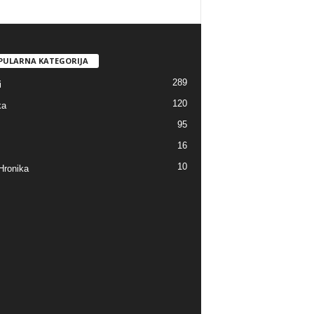
PULARNA KATEGORIJA
289
i
120
ka
95
16
10
Hronika