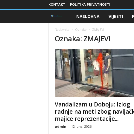
KONTAKT
POLITIKA PRIVATNOSTI
NASLOVNA
VIJESTI
B
r
Naslovnica
Oznake
ZMAJEVI
Oznaka: ZMAJEVI
a
n
i
o
c
​Vandalizam u Doboju: Izlog
i
radnje na meti zbog navijač
majice reprezentacije...
B
admin
-
12 Juna, 2026