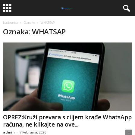
Naslovnica
Oznake
WHATSAP
Oznaka: WHATSAP
OPREZ:Kruži prevara s ciljem krađe WhatsApp
računa, ne klikajte na ove...
admin
-
7 Februara, 2026
0