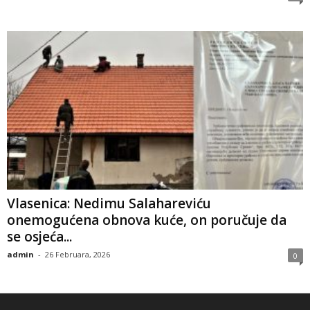
Vlasenica: Nedimu Salahareviću
onemogućena obnova kuće, on poručuje da
se osjeća...
admin
-
26 Februara, 2026
0