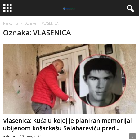
Naslovnica
Oznake
VLASENICA
Oznaka: VLASENICA
​Vlasenica: Kuća u kojoj je planiran memorijal
ubijenom košarkašu Salahareviću pred...
admin
-
10 Juna, 2026
0