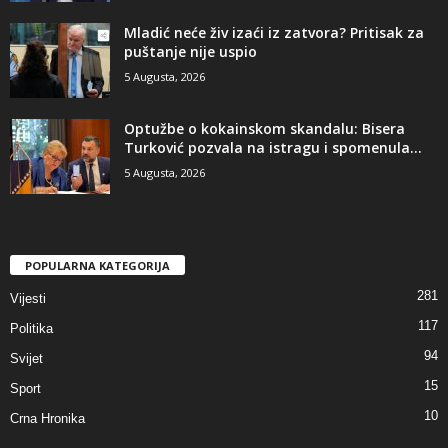
​Mladić neće živ izaći iz zatvora? Pritisak za
puštanje nije uspio
5 Augusta, 2026
​Optužbe o kokainskom skandalu: Bisera
Turković pozvala na istragu i spomenula...
5 Augusta, 2026
POPULARNA KATEGORIJA
281
Vijesti
117
Politika
94
Svijet
15
Sport
10
Crna Hronika