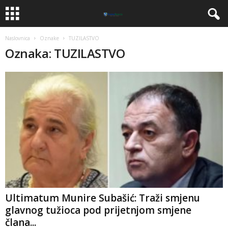
Naslovnica
Oznake
TUZILASTVO
Oznaka: TUZILASTVO
Ultimatum Munire Subašić: Traži smjenu
glavnog tužioca pod prijetnjom smjene
člana...