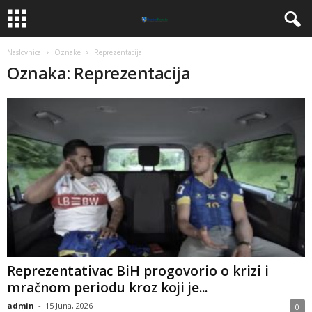
Naslovnica
Oznake
Reprezentacija
Oznaka: Reprezentacija
​Reprezentativac BiH progovorio o krizi i
mračnom periodu kroz koji je...
admin
-
15 Juna, 2026
0