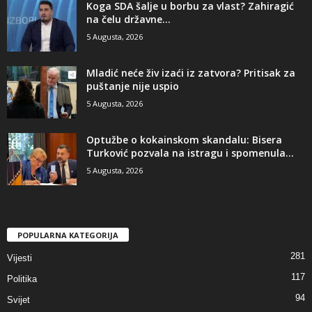
​Koga SDA šalje u borbu za vlast? Zahiragić
na čelu državne...
5 Augusta, 2026
​Mladić neće živ izaći iz zatvora? Pritisak za
puštanje nije uspio
5 Augusta, 2026
​Optužbe o kokainskom skandalu: Bisera
Turković pozvala na istragu i spomenula...
5 Augusta, 2026
POPULARNA KATEGORIJA
281
Vijesti
117
Politika
94
Svijet