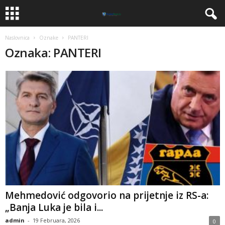
Naslovnica
Oznake
PANTERI
Oznaka: PANTERI
​Mehmedović odgovorio na prijetnje iz RS-a:
„Banja Luka je bila i...
admin
-
19 Februara, 2026
0