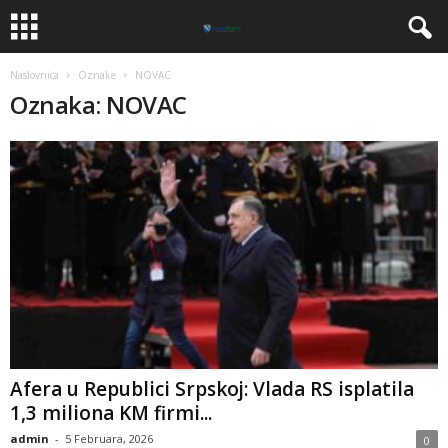
Naslovnica
Oznake
NOVAC
Oznaka: NOVAC
Afera u Republici Srpskoj: Vlada RS isplatila
1,3 miliona KM firmi...
admin
-
5 Februara, 2026
0