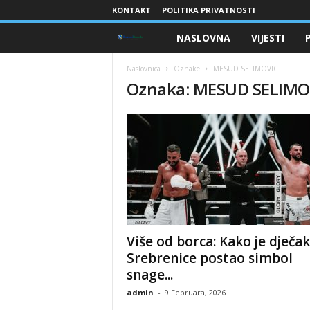
KONTAKT
POLITIKA PRIVATNOSTI
NASLOVNA
VIJESTI
B
r
Naslovnica
Oznake
MESUD SELIMOVIC
Oznaka: MESUD SELIMO
a
n
i
o
c
Više od borca: Kako je dječak
i
Srebrenice postao simbol
snage...
B
admin
-
9 Februara, 2026