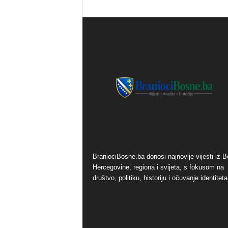
o
s
n
e
BraniociBosne.ba donosi najnovije vijesti iz B
Hercegovine, regiona i svijeta, s fokusom na
društvo, politiku, historiju i očuvanje identiteta