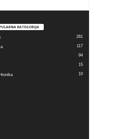
PULARNA KATEGORIJA
281
i
117
ka
94
15
10
Hronika