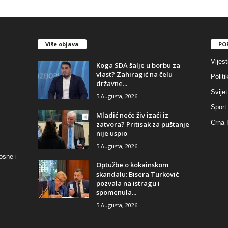
Više objava
PO
Vijest
​Koga SDA šalje u borbu za
vlast? Zahiragić na čelu
Politi
državne...
Svijet
5 Augusta, 2026
Sport
​Mladić neće živ izaći iz
Crna 
zatvora? Pritisak za puštanje
nije uspio
5 Augusta, 2026
osne i
​Optužbe o kokainskom
skandalu: Bisera Turković
.
pozvala na istragu i
spomenula...
5 Augusta, 2026