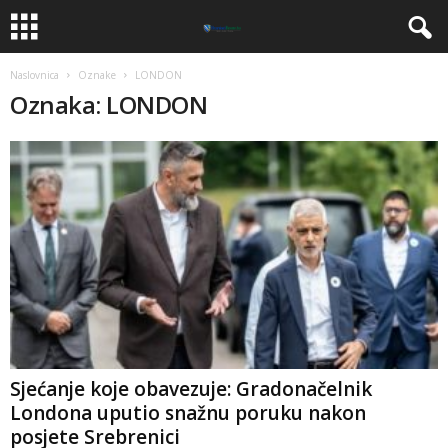
Naslovnica
Oznake
LONDON
Oznaka: LONDON
​Sjećanje koje obavezuje: Gradonačelnik
Londona uputio snažnu poruku nakon
posjete Srebrenici