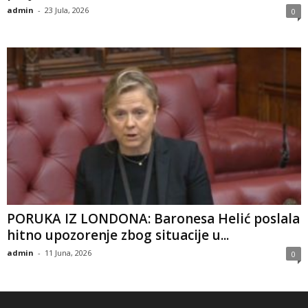
admin
-
23 Jula, 2026
0
PORUKA IZ LONDONA: Baronesa Helić poslala
hitno upozorenje zbog situacije u...
admin
-
11 Juna, 2026
0