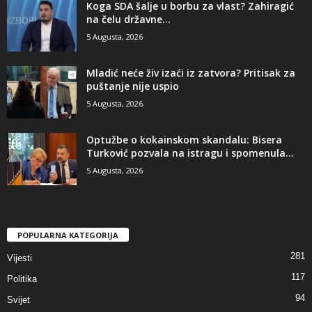
​Koga SDA šalje u borbu za vlast? Zahiragić
na čelu državne...
5 Augusta, 2026
​Mladić neće živ izaći iz zatvora? Pritisak za
puštanje nije uspio
5 Augusta, 2026
​Optužbe o kokainskom skandalu: Bisera
Turković pozvala na istragu i spomenula...
5 Augusta, 2026
POPULARNA KATEGORIJA
281
Vijesti
117
Politika
94
Svijet