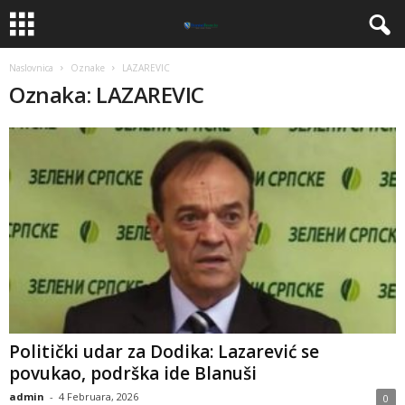
Naslovnica
Oznake
LAZAREVIC
Oznaka: LAZAREVIC
Politički udar za Dodika: Lazarević se
povukao, podrška ide Blanuši
admin
-
4 Februara, 2026
0