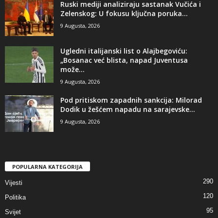
Ruski mediji analiziraju sastanak Vučića i
Zelenskog: U fokusu ključna poruka...
9 Augusta, 2026
​Ugledni italijanski list o Alajbegoviću:
„Bosanac već blista, napad Juventusa
može...
9 Augusta, 2026
​Pod pritiskom zapadnih sankcija: Milorad
Dodik u žešćem napadu na sarajevske...
9 Augusta, 2026
POPULARNA KATEGORIJA
290
Vijesti
120
Politika
95
Svijet