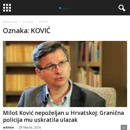
Naslovnica
Oznake
KOVIĆ
Oznaka: KOVIĆ
Miloš Ković nepoželjan u Hrvatskoj: Granična
policija mu uskratila ulazak
admin
-
28 Marta, 2026
0