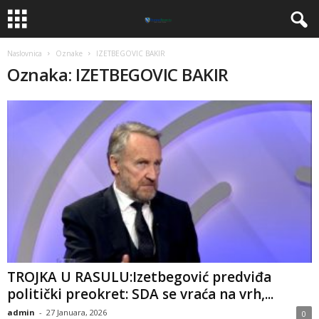
Naslovnica
Oznake
IZETBEGOVIC BAKIR
Oznaka: IZETBEGOVIC BAKIR
TROJKA U RASULU:​Izetbegović predviđa
politički preokret: SDA se vraća na vrh,...
admin
-
27 Januara, 2026
0