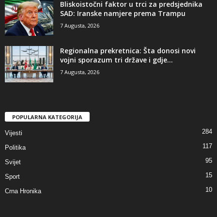
​Bliskoistočni faktor u trci za predsjednika
SAD: Iranske namjere prema Trampu
7 Augusta, 2026
​Regionalna prekretnica: Šta donosi novi
vojni sporazum tri države i gdje...
7 Augusta, 2026
POPULARNA KATEGORIJA
284
Vijesti
117
Politika
95
Svijet
15
Sport
10
Crna Hronika