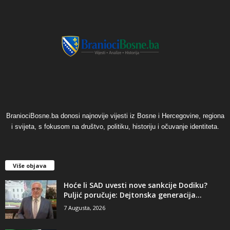
BraniociBosne.ba donosi najnovije vijesti iz Bosne i Hercegovine, regiona
i svijeta, s fokusom na društvo, politiku, historiju i očuvanje identiteta.
Više objava
​Hoće li SAD uvesti nove sankcije Dodiku?
Puljić poručuje: Dejtonska generacija...
7 Augusta, 2026