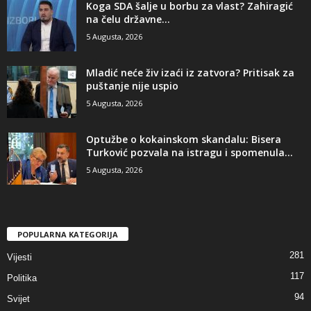
​Koga SDA šalje u borbu za vlast? Zahiragić
na čelu državne...
5 Augusta, 2026
​Mladić neće živ izaći iz zatvora? Pritisak za
puštanje nije uspio
5 Augusta, 2026
​Optužbe o kokainskom skandalu: Bisera
Turković pozvala na istragu i spomenula...
5 Augusta, 2026
POPULARNA KATEGORIJA
281
Vijesti
117
Politika
94
Svijet