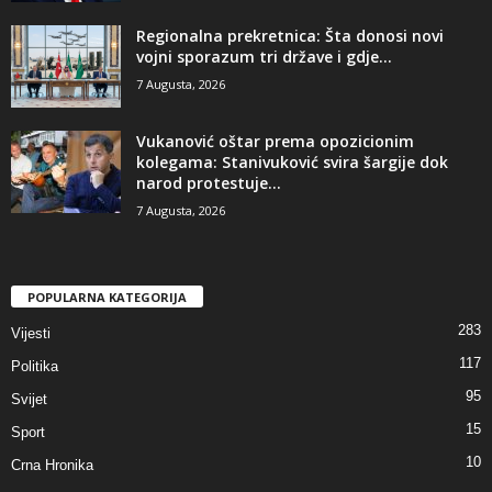
​Regionalna prekretnica: Šta donosi novi
vojni sporazum tri države i gdje...
7 Augusta, 2026
Vukanović oštar prema opozicionim
kolegama: Stanivuković svira šargije dok
narod protestuje...
7 Augusta, 2026
POPULARNA KATEGORIJA
283
Vijesti
117
Politika
95
Svijet
15
Sport
10
Crna Hronika