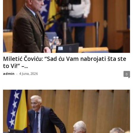
​Miletić Čoviću: “Sad ću Vam nabrojati šta ste
to Vi!” –...
admin
-
4 Juna, 2026
0