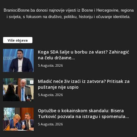
BraniociBosne.ba donosi najnovije vijesti iz Bosne i Hercegovine, regiona
i svijeta, s fokusom na društvo, politiku, historiju i očuvanje identiteta.
Više objava
​Koga SDA šalje u borbu za vlast? Zahiragić
na čelu državne...
5 Augusta, 2026
​Mladić neće živ izaći iz zatvora? Pritisak za
puštanje nije uspio
5 Augusta, 2026
​Optužbe o kokainskom skandalu: Bisera
Turković pozvala na istragu i spomenula...
5 Augusta, 2026