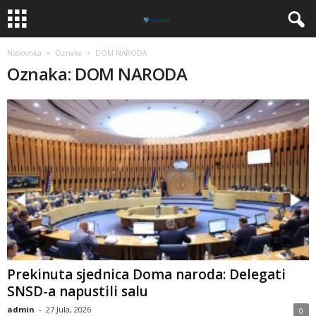
Naslovnica
Oznake
DOM NARODA
Oznaka: DOM NARODA
​Prekinuta sjednica Doma naroda: Delegati
SNSD-a napustili salu
admin
-
27 Jula, 2026
0