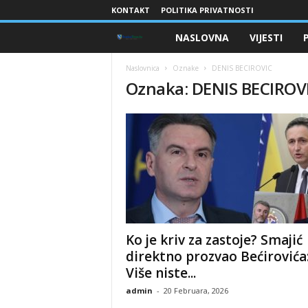
KONTAKT
POLITIKA PRIVATNOSTI
NASLOVNA
VIJESTI
B
r
Naslovnica
Oznake
DENIS BECIROVIC
Oznaka: DENIS BECIROV
a
n
i
o
c
​Ko je kriv za zastoje? Smajić
i
direktno prozvao Bećirovića
Više niste...
B
admin
-
20 Februara, 2026