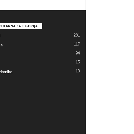
PULARNA KATEGORIJA
281
i
117
ka
94
15
10
Hronika