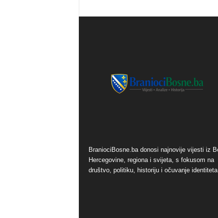
o
s
n
e
BraniociBosne.ba donosi najnovije vijesti iz B
Hercegovine, regiona i svijeta, s fokusom na
društvo, politiku, historiju i očuvanje identiteta