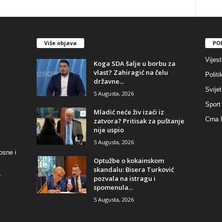
Više objava
PO
Vijest
​Koga SDA šalje u borbu za
vlast? Zahiragić na čelu
Politi
državne...
Svijet
5 Augusta, 2026
Sport
​Mladić neće živ izaći iz
Crna 
zatvora? Pritisak za puštanje
nije uspio
5 Augusta, 2026
osne i
​Optužbe o kokainskom
skandalu: Bisera Turković
.
pozvala na istragu i
spomenula...
5 Augusta, 2026