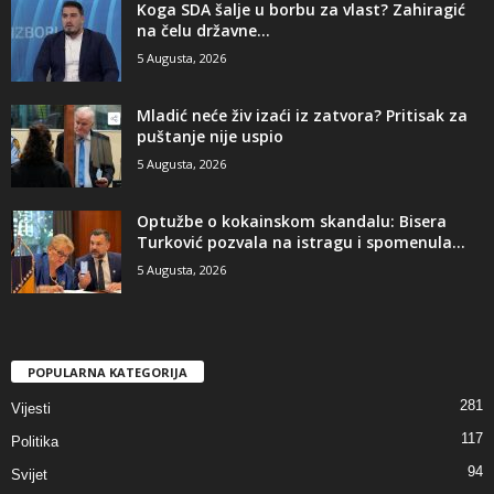
​Koga SDA šalje u borbu za vlast? Zahiragić
na čelu državne...
5 Augusta, 2026
​Mladić neće živ izaći iz zatvora? Pritisak za
puštanje nije uspio
5 Augusta, 2026
​Optužbe o kokainskom skandalu: Bisera
Turković pozvala na istragu i spomenula...
5 Augusta, 2026
POPULARNA KATEGORIJA
281
Vijesti
117
Politika
94
Svijet