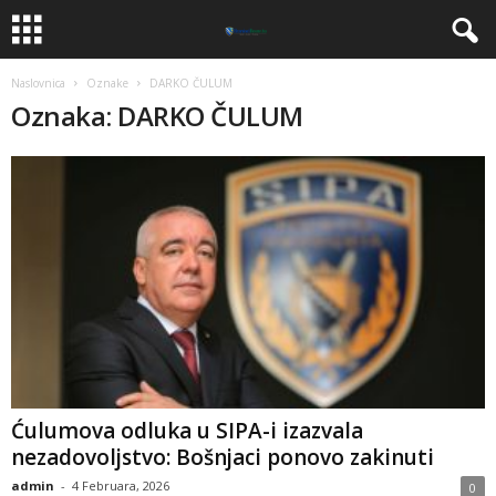
Naslovnica
Oznake
DARKO ČULUM
Oznaka: DARKO ČULUM
Ćulumova odluka u SIPA-i izazvala
nezadovoljstvo: Bošnjaci ponovo zakinuti
admin
-
4 Februara, 2026
0