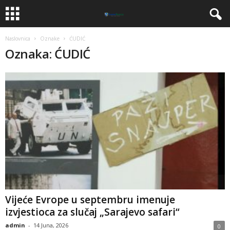
Naslovnica
Oznake
ĆUDIĆ
Oznaka: ĆUDIĆ
​Vijeće Evrope u septembru imenuje
izvjestioca za slučaj „Sarajevo safari“
admin
-
14 Juna, 2026
0