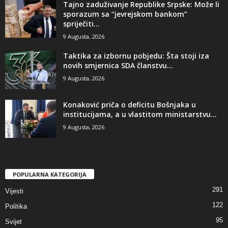
Tajno zaduživanje Republike Srpske: Može li
sporazum sa “jevrejskom bankom”
spriječiti...
9 Augusta, 2026
Taktika za izbornu pobjedu: Šta stoji iza
novih smjernica SDA članstvu...
9 Augusta, 2026
​Konaković priča o deficitu Bošnjaka u
institucijama, a u vlastitom ministarstvu...
9 Augusta, 2026
POPULARNA KATEGORIJA
291
Vijesti
122
Politika
95
Svijet