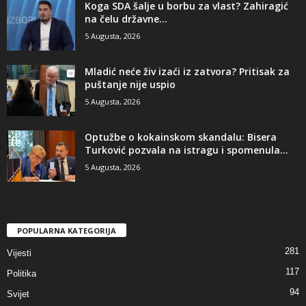
​Koga SDA šalje u borbu za vlast? Zahiragić
na čelu državne...
5 Augusta, 2026
​Mladić neće živ izaći iz zatvora? Pritisak za
puštanje nije uspio
5 Augusta, 2026
​Optužbe o kokainskom skandalu: Bisera
Turković pozvala na istragu i spomenula...
5 Augusta, 2026
POPULARNA KATEGORIJA
281
Vijesti
117
Politika
94
Svijet