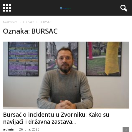
Naslovnica
Oznake
BURSAC
Oznaka: BURSAC
​Bursać o incidentu u Zvorniku: Kako su
navijači i državna zastava...
admin
-
26 Juna, 2026
0