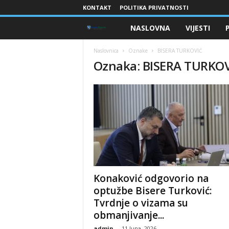
KONTAKT
POLITIKA PRIVATNOSTI
NASLOVNA
VIJESTI
B
r
Naslovnica
Oznake
BISERA TURKOVIĆ
Oznaka: BISERA TURKO
a
n
i
o
c
​Konaković odgovorio na
i
optužbe Bisere Turković:
Tvrdnje o vizama su
B
obmanjivanje...
admin
-
11 Juna, 2026