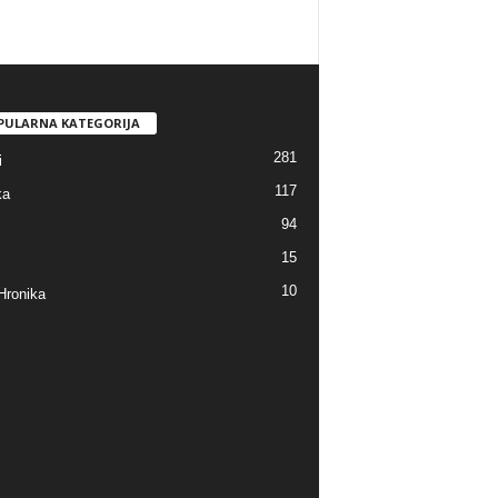
PULARNA KATEGORIJA
281
i
117
ka
94
15
10
Hronika