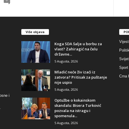
Više objava
PO
Vijest
​Koga SDA šalje u borbu za
vlast? Zahiragić na čelu
Politi
državne...
Svijet
5 Augusta, 2026
Sport
​Mladić neće živ izaći iz
Crna 
zatvora? Pritisak za puštanje
nije uspio
5 Augusta, 2026
osne i
​Optužbe o kokainskom
skandalu: Bisera Turković
.
pozvala na istragu i
spomenula...
5 Augusta, 2026