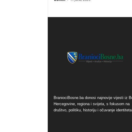
o
s
n
e
BraniociBosne.ba donosi najnovije vijesti iz B
Hercegovine, regiona i svijeta, s fokusom na
društvo, politiku, historiju i očuvanje identiteta