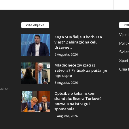
Više objava
PO
Vijest
​Koga SDA šalje u borbu za
vlast? Zahiragić na čelu
Politi
državne...
Svijet
5 Augusta, 2026
Sport
​Mladić neće živ izaći iz
Crna 
zatvora? Pritisak za puštanje
nije uspio
5 Augusta, 2026
osne i
​Optužbe o kokainskom
skandalu: Bisera Turković
.
pozvala na istragu i
spomenula...
5 Augusta, 2026