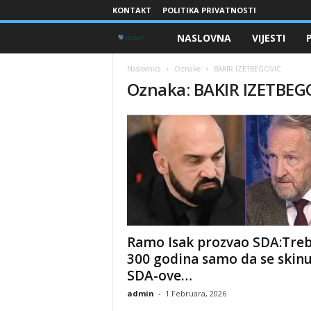
KONTAKT
POLITIKA PRIVATNOSTI
NASLOVNA
VIJESTI
B
r
Naslovnica
Oznake
BAKIR IZETBEGOVIC
Oznaka: BAKIR IZETBEG
a
n
i
o
c
Ramo Isak prozvao SDA:Tre
i
300 godina samo da se skin
SDA-ove…
B
admin
-
1 Februara, 2026