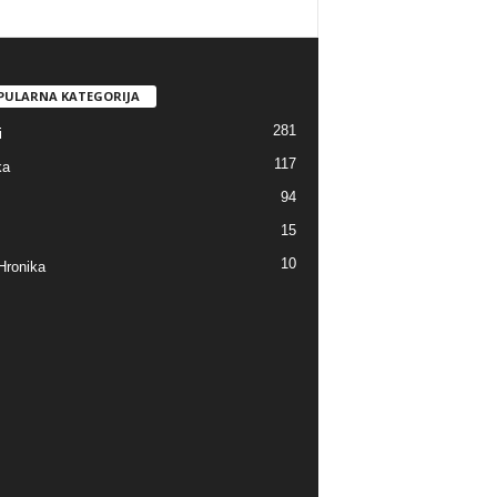
PULARNA KATEGORIJA
281
i
117
ka
94
15
10
Hronika