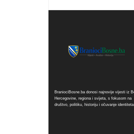
o
s
n
e
BraniociBosne.ba donosi najnovije vijesti iz B
Hercegovine, regiona i svijeta, s fokusom na
društvo, politiku, historiju i očuvanje identiteta