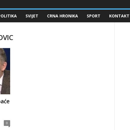
POLITIKA
SVIJET
CRNA HRONIKA
SPORT
KONTAKT
OVIC
baće
u
0