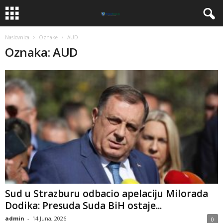
Naslovnica
Oznake
AUD
Oznaka: AUD
Sud u Strazburu odbacio apelaciju Milorada
Dodika: Presuda Suda BiH ostaje...
admin
-
14 Juna, 2026
0