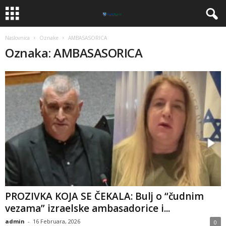
Naslovnica
Oznake
AMBASASORICA
Oznaka: AMBASASORICA
PROZIVKA KOJA SE ČEKALA: Bulj o “čudnim
vezama” izraelske ambasadorice i...
admin
-
16 Februara, 2026
0