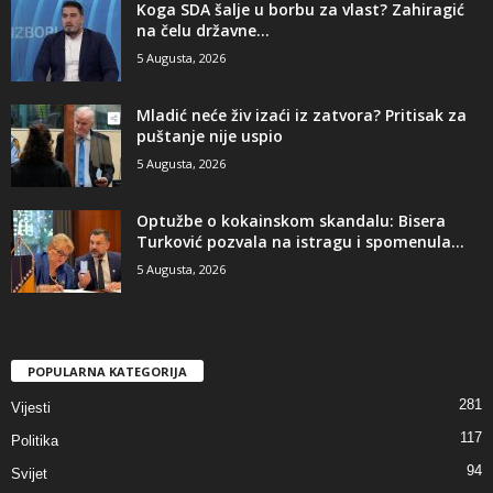
​Koga SDA šalje u borbu za vlast? Zahiragić
na čelu državne...
5 Augusta, 2026
​Mladić neće živ izaći iz zatvora? Pritisak za
puštanje nije uspio
5 Augusta, 2026
​Optužbe o kokainskom skandalu: Bisera
Turković pozvala na istragu i spomenula...
5 Augusta, 2026
POPULARNA KATEGORIJA
281
Vijesti
117
Politika
94
Svijet