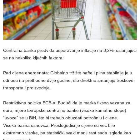
Centralna banka predviđa usporavanje inflacije na 3,2%, oslanjajući
se na nekoliko ključnih faktora:
​Pad cijena energenata: Globalno tržište nafte i plina stabilnije je u
odnosu na prethodne dvije godine, što direktno smanjuje troškove
transporta i proizvodnje.
​Restriktivna politika ECB-a: Budući da je marka fiksno vezana za
euro, mjere Evropske centralne banke (visoke kamatne stope)
“uvoze” se u BiH, što bi trebalo obuzdati potrošnju i cijene.
​Visoka bazna osnovica: Prošlogodišnje cijene su već bile
ekstremno visoke, pa statistički svaki manji rast sada izgleda kao