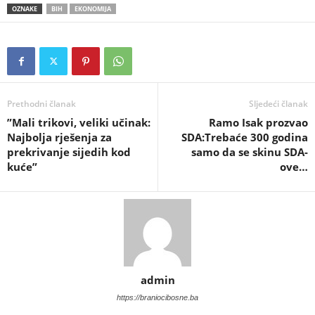
OZNAKE
BIH
EKONOMIJA
Prethodni članak
Sljedeći članak
​”Mali trikovi, veliki učinak:
Ramo Isak prozvao
Najbolja rješenja za
SDA:Trebaće 300 godina
prekrivanje sijedih kod
samo da se skinu SDA-
kuće”
ove…
admin
https://braniocibosne.ba