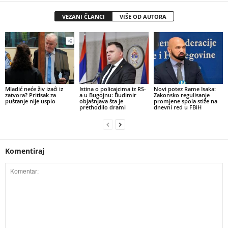
VEZANI ČLANCI
VIŠE OD AUTORA
​Mladić neće živ izaći iz
Istina o policajcima iz RS-
Novi potez Rame Isaka:
zatvora? Pritisak za
a u Bugojnu: Budimir
Zakonsko regulisanje
puštanje nije uspio
objašnjava šta je
promjene spola stiže na
prethodilo drami
dnevni red u FBiH
Komentiraj