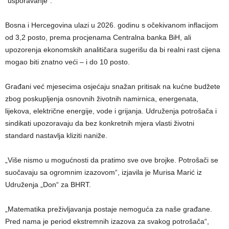
“usporavanje”.
Bosna i Hercegovina ulazi u 2026. godinu s očekivanom inflacijom
od 3,2 posto, prema procjenama Centralna banka BiH, ali
upozorenja ekonomskih analitičara sugerišu da bi realni rast cijena
mogao biti znatno veći – i do 10 posto.
Građani već mjesecima osjećaju snažan pritisak na kućne budžete
zbog poskupljenja osnovnih životnih namirnica, energenata,
lijekova, električne energije, vode i grijanja. Udruženja potrošača i
sindikati upozoravaju da bez konkretnih mjera vlasti životni
standard nastavlja kliziti naniže.
​„Više nismo u mogućnosti da pratimo sve ove brojke. Potrošači se
suočavaju sa ogromnim izazovom“, izjavila je Murisa Marić iz
Udruženja „Don“ za BHRT.
​„Matematika preživljavanja postaje nemoguća za naše građane.
Pred nama je period ekstremnih izazova za svakog potrošača“,