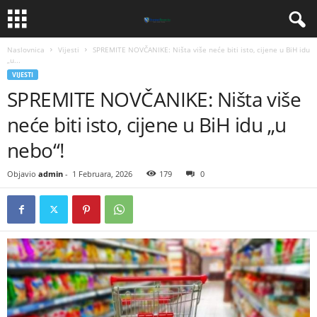
Naslovnica
Vijesti
SPREMITE NOVČANIKE: Ništa više neće biti isto, cijene u BiH idu
„u...
VIJESTI
SPREMITE NOVČANIKE: Ništa više
neće biti isto, cijene u BiH idu „u
nebo“!
Objavio
admin
-
1 Februara, 2026
179
0