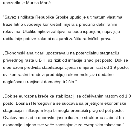
upozorila je Murisa Marić.
​”Savez sindikata Republike Srpske uputio je ultimatum vlastima:
traže hitno uvođenje konkretnih mjera s precizno definiranim
rokovima. Ukoliko njihovi zahtjevi ne budu ispunjeni, najavljuju
radikalnije poteze kako bi osigurali zaštitu radničkih prava.”
​„Ekonomski analitičari upozoravaju na potencijalnu stagnaciju
privrednog rasta u BiH, uz rizik od inflacije iznad pet posto. Dok se
u eurozoni predviđa stabilizacija cijena i umjeren rast od 1,9 posto,
ovi kontrastni trendovi produbljuju ekonomski jaz i dodatno
naglašavaju ranjivost domaćeg tržišta.“
​„Dok se eurozona kreće ka stabilizaciji sa očekivanim rastom od 1,9
posto, Bosna i Hercegovina se suočava sa prijetnjom ekonomske
stagnacije i inflacijom koja bi mogla premašiti prag od pet posto.
Ovakav nesklad u oporavku jasno ilustruje strukturnu slabost bh.
ekonomije i njeno sve veće zaostajanje za evropskim tokovima.“