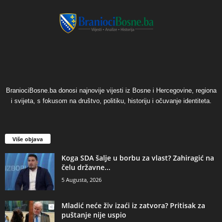
BraniociBosne.ba donosi najnovije vijesti iz Bosne i Hercegovine, regiona
i svijeta, s fokusom na društvo, politiku, historiju i očuvanje identiteta.
Više objava
​Koga SDA šalje u borbu za vlast? Zahiragić na
čelu državne...
5 Augusta, 2026
​Mladić neće živ izaći iz zatvora? Pritisak za
puštanje nije uspio